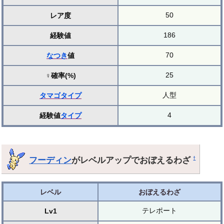
50
レア度
186
経験値
70
なつき
値
25
♀確率(%)
人型
タマゴ
タイプ
4
経験値
タイプ
フーディン
がレベルアップでおぼえるわざ
†
レベル
おぼえるわざ
テレポート
Lv1