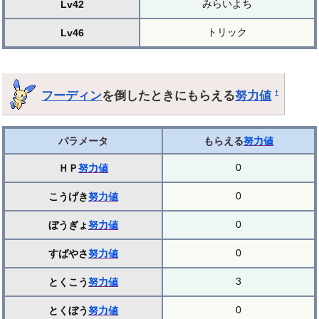
みらいよち
Lv42
トリック
Lv46
フーディン
を倒したときにもらえる
努力値
†
パラメータ
もらえる
努力値
0
ＨＰ
努力値
0
こうげき
努力値
0
ぼうぎょ
努力値
0
すばやさ
努力値
3
とくこう
努力値
0
とくぼう
努力値