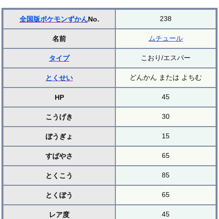
238
全国版ポケモンずかん
No.
ムチュール
名前
こおり/エスパー
タイプ
どんかん または よちむ
とくせい
45
HP
30
こうげき
15
ぼうぎょ
65
すばやさ
85
とくこう
65
とくぼう
45
レア度