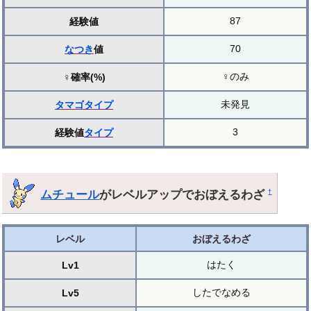
87
経験値
70
なつき
値
♀のみ
♀確率(%)
未発見
タマゴ
タイプ
3
経験値
タイプ
ムチュール
がレベルアップでおぼえるわざ
†
レベル
おぼえるわざ
はたく
Lv1
したでなめる
Lv5