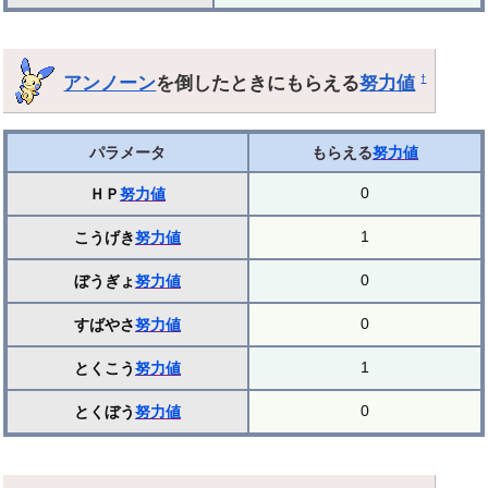
アンノーン
を倒したときにもらえる
努力値
†
パラメータ
もらえる
努力値
0
ＨＰ
努力値
1
こうげき
努力値
0
ぼうぎょ
努力値
0
すばやさ
努力値
1
とくこう
努力値
0
とくぼう
努力値