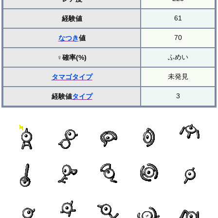
61
経験値
70
なつき
値
ふめい
♀確率(%)
未発見
タマゴ
タイプ
3
経験値
タイプ