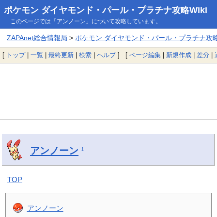
ポケモン ダイヤモンド・パール・プラチナ攻略Wiki
このページでは「アンノーン」について攻略しています。
ZAPAnet総合情報局
>
ポケモン ダイヤモンド・パール・プラチナ攻略W
[
トップ
|
一覧
|
最終更新
|
検索
|
ヘルプ
] [
ページ編集
|
新規作成
|
差分
|
アンノーン
†
TOP
アンノーン