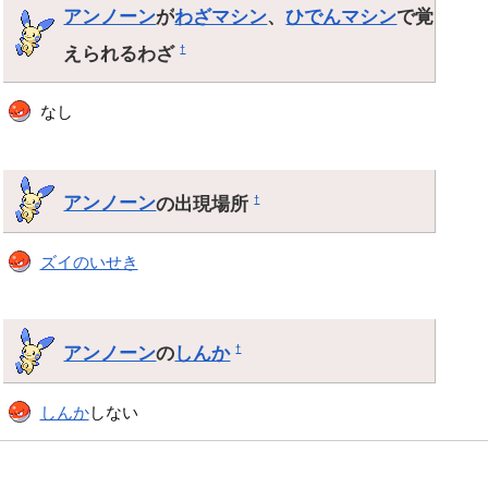
アンノーン
が
わざマシン
、
ひでんマシン
で覚
えられるわざ
†
なし
アンノーン
の出現場所
†
ズイのいせき
アンノーン
の
しんか
†
しんか
しない