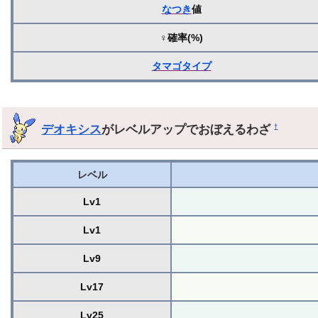
なつき
値
♀確率(%)
タマゴ
タイプ
デオキシス
がレベルアップでおぼえるわざ
†
レベル
Lv1
Lv1
Lv9
Lv17
Lv25