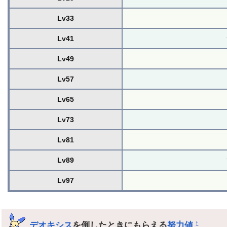
Lv33
Lv41
Lv49
Lv57
Lv65
Lv73
Lv81
Lv89
Lv97
デオキシス
を倒したときにもらえる
努力値
†