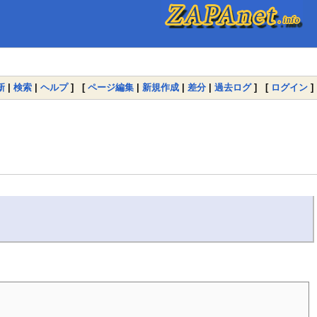
新
|
検索
|
ヘルプ
] [
ページ編集
|
新規作成
|
差分
|
過去ログ
] [
ログイン
]