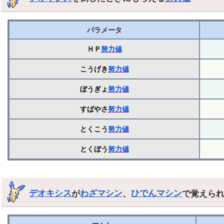
パラメータ
ＨＰ
努力値
こうげき
努力値
ぼうぎょ
努力値
すばやさ
努力値
とくこう
努力値
とくぼう
努力値
デオキシス
が
わざマシン
、
ひでんマシン
で覚えら