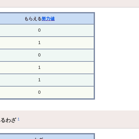
もらえる
努力値
0
1
0
1
1
0
れるわざ
†