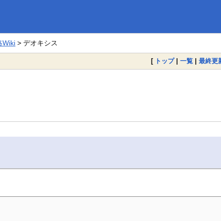
iki
> デオキシス
[
トップ
|
一覧
|
最終更