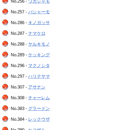
No.256 -
ワカシャモ
No.257 -
バシャーモ
No.286 -
キノガッサ
No.287 -
ナマケロ
No.288 -
ヤルキモノ
No.289 -
ケッキング
No.296 -
マクノシタ
No.297 -
ハリテヤマ
No.307 -
アサナン
No.308 -
チャーレム
No.383 -
グラードン
No.384 -
レックウザ
No.390 -
ヒコザル