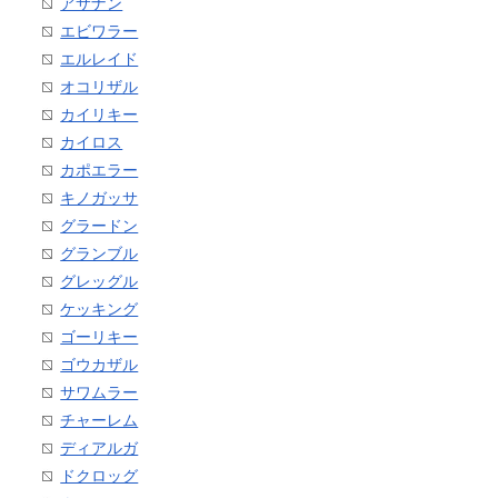
アサナン
エビワラー
エルレイド
オコリザル
カイリキー
カイロス
カポエラー
キノガッサ
グラードン
グランブル
グレッグル
ケッキング
ゴーリキー
ゴウカザル
サワムラー
チャーレム
ディアルガ
ドクロッグ