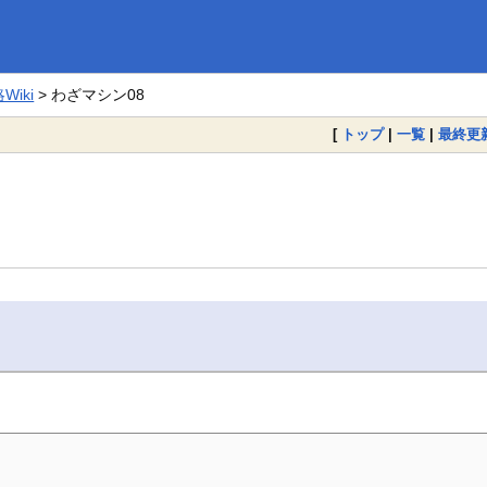
iki
> わざマシン08
[
トップ
|
一覧
|
最終更