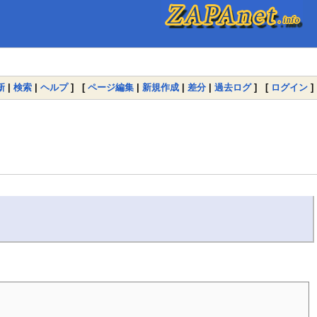
新
|
検索
|
ヘルプ
] [
ページ編集
|
新規作成
|
差分
|
過去ログ
] [
ログイン
]