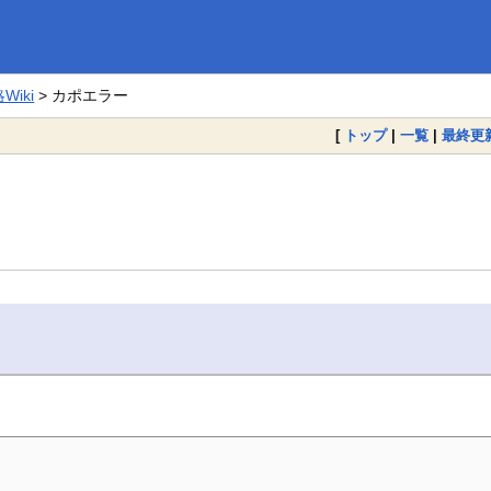
iki
> カポエラー
[
トップ
|
一覧
|
最終更