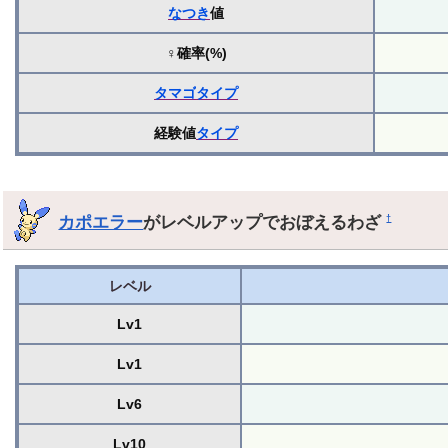
なつき
値
♀確率(%)
タマゴ
タイプ
経験値
タイプ
カポエラー
がレベルアップでおぼえるわざ
†
レベル
Lv1
Lv1
Lv6
Lv10