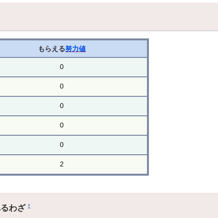
もらえる
努力値
0
0
0
0
0
2
れるわざ
†