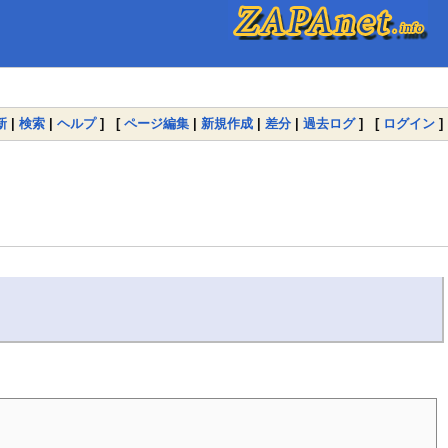
新
|
検索
|
ヘルプ
] [
ページ編集
|
新規作成
|
差分
|
過去ログ
] [
ログイン
]