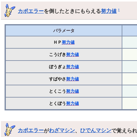
カポエラー
を倒したときにもらえる
努力値
†
パラメータ
ＨＰ
努力値
こうげき
努力値
ぼうぎょ
努力値
すばやさ
努力値
とくこう
努力値
とくぼう
努力値
カポエラー
が
わざマシン
、
ひでんマシン
で覚えら