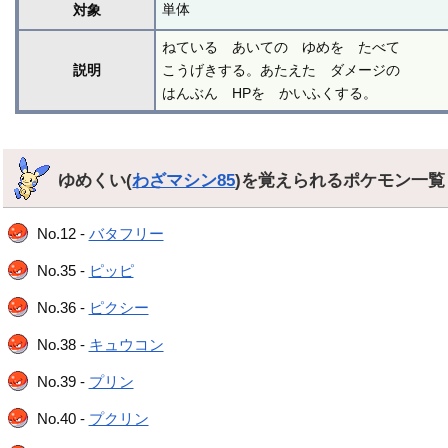
単体
対象
ねている あいての ゆめを たべて
説明
こうげきする。あたえた ダメージの
はんぶん HPを かいふくする。
ゆめくい(
わざマシン85
)を覚えられるポケモン一
No.12 -
バタフリー
No.35 -
ピッピ
No.36 -
ピクシー
No.38 -
キュウコン
No.39 -
プリン
No.40 -
プクリン