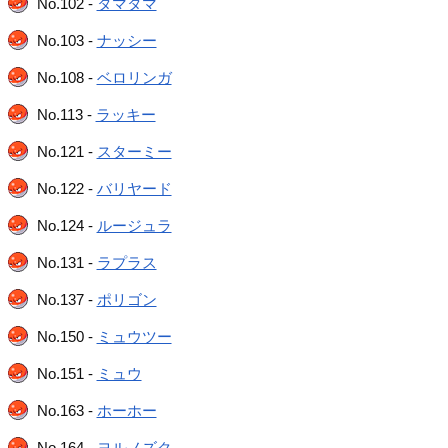
No.102 -
タマタマ
No.103 -
ナッシー
No.108 -
ベロリンガ
No.113 -
ラッキー
No.121 -
スターミー
No.122 -
バリヤード
No.124 -
ルージュラ
No.131 -
ラプラス
No.137 -
ポリゴン
No.150 -
ミュウツー
No.151 -
ミュウ
No.163 -
ホーホー
No.164 -
ヨルノズク