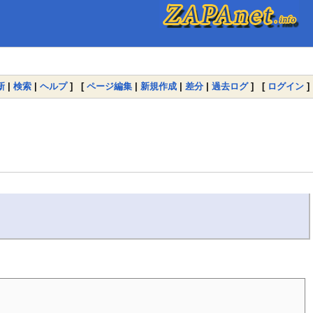
新
|
検索
|
ヘルプ
] [
ページ編集
|
新規作成
|
差分
|
過去ログ
] [
ログイン
]