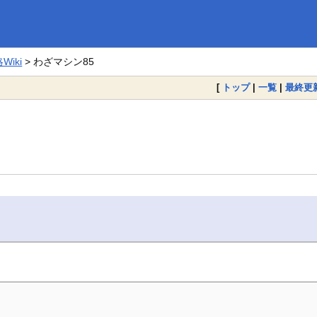
iki
> わざマシン85
[
トップ
|
一覧
|
最終更