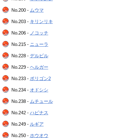
No.200 -
ムウマ
No.203 -
キリンリキ
No.206 -
ノコッチ
No.215 -
ニューラ
No.228 -
デルビル
No.229 -
ヘルガー
No.233 -
ポリゴン2
No.234 -
オドシシ
No.238 -
ムチュール
No.242 -
ハピナス
No.249 -
ルギア
No.250 -
ホウオウ