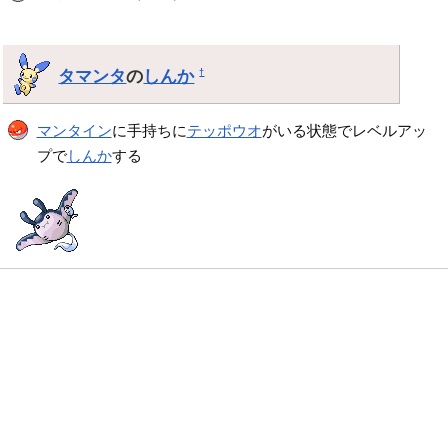
タマンタ
の
しんか
†
マンタイン
に手持ちに
テッポウオ
がいる状態でレベルアッ
プで
しんか
する