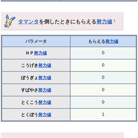
タマンタ
を倒したときにもらえる
努力値
†
パラメータ
もらえる
努力値
0
ＨＰ
努力値
0
こうげき
努力値
0
ぼうぎょ
努力値
0
すばやさ
努力値
0
とくこう
努力値
1
とくぼう
努力値