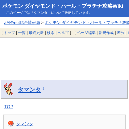
ポケモン ダイヤモンド・パール・プラチナ攻略Wiki
このページでは「タマンタ」について攻略しています。
ZAPAnet総合情報局
>
ポケモン ダイヤモンド・パール・プラチナ攻略W
[
トップ
|
一覧
|
最終更新
|
検索
|
ヘルプ
] [
ページ編集
|
新規作成
|
差分
|
タマンタ
†
TOP
タマンタ