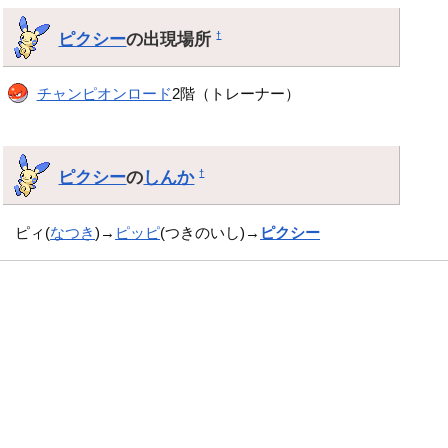
ピクシー
の出現場所
†
チャンピオンロード
2階（トレーナー）
ピクシー
の
しんか
†
ピィ(
なつき
)→
ピッピ
(つきのいし)→
ピクシー