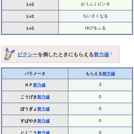
おうふくビンタ
Lv1
ちいさくなる
Lv1
ゆびをふる
Lv1
ピクシー
を倒したときにもらえる
努力値
†
パラメータ
もらえる
努力値
3
ＨＰ
努力値
0
こうげき
努力値
0
ぼうぎょ
努力値
0
すばやさ
努力値
0
とくこう
努力値