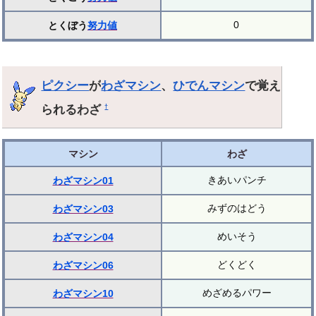
0
とくぼう
努力値
ピクシー
が
わざマシン
、
ひでんマシン
で覚え
られるわざ
†
マシン
わざ
きあいパンチ
わざマシン01
みずのはどう
わざマシン03
めいそう
わざマシン04
どくどく
わざマシン06
めざめるパワー
わざマシン10