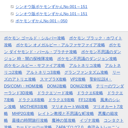
シンオウ版ポケモンずかんNo.001～151
シンオウ版ポケモンずかんNo.101～151
ポケモンずかんNo.001～050
ポケモン ゴールド・シルバー攻略
ポケモン ブラック・ホワイト
攻略
ポケモン オメガルビー・アルファサファイア攻略
ポケモ
ン ダイヤモンド・パール・プラチナ攻略
ポケモン不思議のダン
ジョン 時・闇の探検隊攻略
ポケモン不思議のダンジョン攻略
ポケモン ルビー・サファイア攻略
アルトネリコ攻略
アルトネ
リコ2攻略
アルトネリコ3攻略
グランファンタズム攻略
リー
ズのアトリエ攻略
スマブラX攻略
VP2攻略
聖剣伝説4・
DS(COM)・HOM攻略
DQMJ攻略
DQMJ2攻略
テリーのワンダ
ーランド3D攻略
ドラクエソード攻略
ドラクエ6攻略
ドラクエ
7攻略
ドラクエ8攻略
ドラクエ9攻略
FF12攻略
風来のシレ
ン攻略
MOTHER3攻略
マリオカートWii攻略
マリオカート7攻
略
MHP2G攻略
レイトン教授と不思議な町攻略
悪魔の箱攻
略
最後の時間旅行攻略
魔神の笛攻略
イヅナ攻略
コンタクト
攻略
カードヒーロー攻略
ZAPAブログ2.0
色読みトレーニン