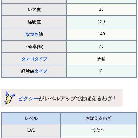
25
レア度
129
経験値
140
なつき
値
75
♀確率(%)
妖精
タマゴ
タイプ
2
経験値
タイプ
ピクシー
がレベルアップでおぼえるわざ
†
レベル
おぼえるわざ
うたう
Lv1