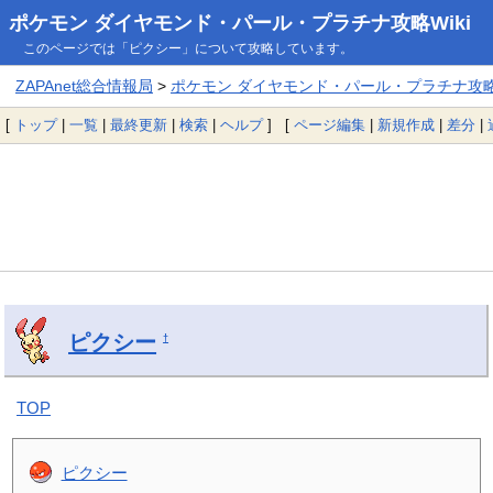
ポケモン ダイヤモンド・パール・プラチナ攻略Wiki
このページでは「ピクシー」について攻略しています。
ZAPAnet総合情報局
>
ポケモン ダイヤモンド・パール・プラチナ攻略W
[
トップ
|
一覧
|
最終更新
|
検索
|
ヘルプ
] [
ページ編集
|
新規作成
|
差分
|
ピクシー
†
TOP
ピクシー