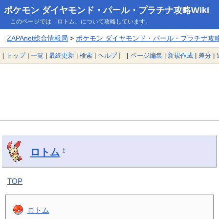
ポケモン ダイヤモンド・パール・プラチナ攻略Wiki
このページでは「ロトム」について攻略しています。
ZAPAnet総合情報局
>
ポケモン ダイヤモンド・パール・プラチナ攻略W
[
トップ
|
一覧
|
最終更新
|
検索
|
ヘルプ
] [
ページ編集
|
新規作成
|
差分
|
ロトム
†
TOP
ロトム