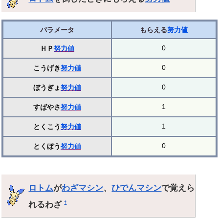
パラメータ
もらえる
努力値
0
ＨＰ
努力値
0
こうげき
努力値
0
ぼうぎょ
努力値
1
すばやさ
努力値
1
とくこう
努力値
0
とくぼう
努力値
ロトム
が
わざマシン
、
ひでんマシン
で覚えら
れるわざ
†