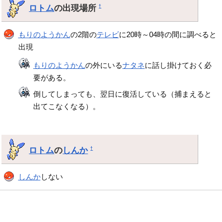
ロトム
の出現場所
†
もりのようかん
の2階の
テレビ
に20時～04時の間に調べると
出現
もりのようかん
の外にいる
ナタネ
に話し掛けておく必
要がある。
倒してしまっても、翌日に復活している（捕まえると
出てこなくなる）。
ロトム
の
しんか
†
しんか
しない