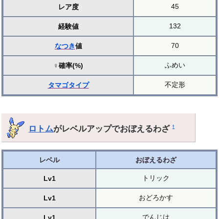
45
レア度
132
経験値
70
なつき
値
ふめい
♀確率(%)
不定形
タマゴ
タイプ
ロトム
がレベルアップでおぼえるわざ
†
レベル
おぼえるわざ
トリック
Lv1
おどろかす
Lv1
でんじは
Lv1