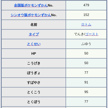
479
全国版ポケモンずかん
No.
152
シンオウ版ポケモンずかん
No.
ロトム
名前
でんき/
ゴースト
タイプ
ふゆう
とくせい
50
HP
50
こうげき
77
ぼうぎょ
91
すばやさ
95
とくこう
77
とくぼう