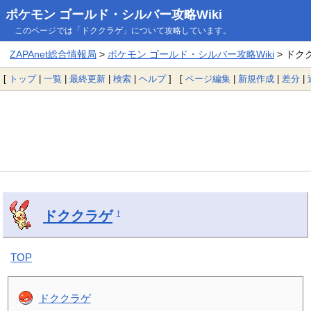
ポケモン ゴールド・シルバー攻略Wiki
このページでは「ドククラゲ」について攻略しています。
ZAPAnet総合情報局
>
ポケモン ゴールド・シルバー攻略Wiki
> ドク
[
トップ
|
一覧
|
最終更新
|
検索
|
ヘルプ
] [
ページ編集
|
新規作成
|
差分
|
ドククラゲ
†
TOP
ドククラゲ