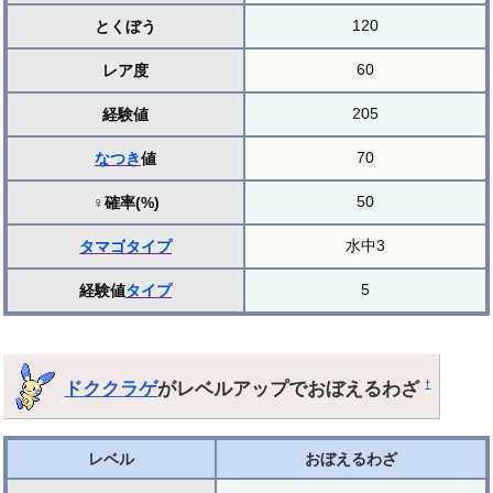
120
とくぼう
60
レア度
205
経験値
70
なつき
値
50
♀確率(%)
水中3
タマゴ
タイプ
5
経験値
タイプ
ドククラゲ
がレベルアップでおぼえるわざ
†
レベル
おぼえるわざ