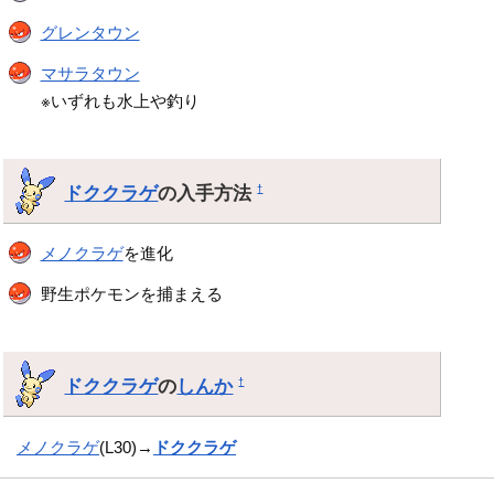
グレンタウン
マサラタウン
※いずれも水上や釣り
ドククラゲ
の入手方法
†
メノクラゲ
を進化
野生ポケモンを捕まえる
ドククラゲ
の
しんか
†
メノクラゲ
(L30)→
ドククラゲ