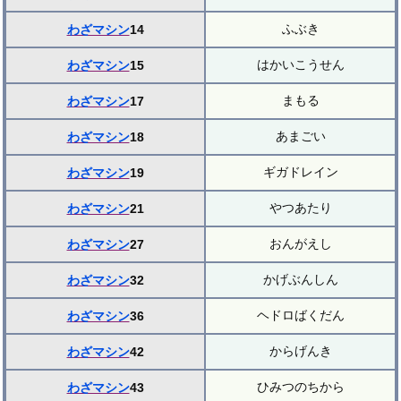
ふぶき
わざマシン
14
はかいこうせん
わざマシン
15
まもる
わざマシン
17
あまごい
わざマシン
18
ギガドレイン
わざマシン
19
やつあたり
わざマシン
21
おんがえし
わざマシン
27
かげぶんしん
わざマシン
32
ヘドロばくだん
わざマシン
36
からげんき
わざマシン
42
ひみつのちから
わざマシン
43