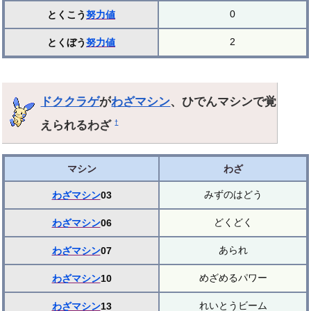
0
とくこう
努力値
2
とくぼう
努力値
ドククラゲ
が
わざマシン
、ひでんマシンで覚
えられるわざ
†
マシン
わざ
みずのはどう
わざマシン
03
どくどく
わざマシン
06
あられ
わざマシン
07
めざめるパワー
わざマシン
10
れいとうビーム
わざマシン
13