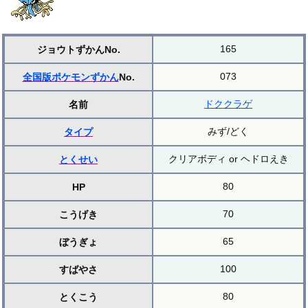
165
ジョウトずかんNo.
073
全国版ポケモンずかん
No.
ドククラゲ
名前
みず/どく
タイプ
クリアボディ or ヘドロえき
とくせい
80
HP
70
こうげき
65
ぼうぎょ
100
すばやさ
80
とくこう