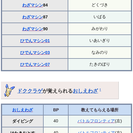
どくづき
わざマシン
84
いばる
わざマシン
87
みがわり
わざマシン
90
いあいぎり
ひでんマシン01
なみのり
ひでんマシン03
たきのぼり
ひでんマシン07
ドククラゲ
が覚えられる
おしえわざ
†
おしえわざ
BP
教えてもらえる場所
40
バトルフロンティア
(左)
ダイビング
40
バトルフロンティア
(左)
はたきおとす