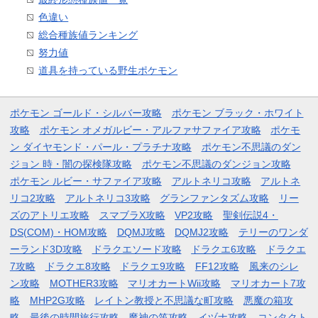
色違い
総合種族値ランキング
努力値
道具を持っている野生ポケモン
ポケモン ゴールド・シルバー攻略
ポケモン ブラック・ホワイト
攻略
ポケモン オメガルビー・アルファサファイア攻略
ポケモ
ン ダイヤモンド・パール・プラチナ攻略
ポケモン不思議のダン
ジョン 時・闇の探検隊攻略
ポケモン不思議のダンジョン攻略
ポケモン ルビー・サファイア攻略
アルトネリコ攻略
アルトネ
リコ2攻略
アルトネリコ3攻略
グランファンタズム攻略
リー
ズのアトリエ攻略
スマブラX攻略
VP2攻略
聖剣伝説4・
DS(COM)・HOM攻略
DQMJ攻略
DQMJ2攻略
テリーのワンダ
ーランド3D攻略
ドラクエソード攻略
ドラクエ6攻略
ドラクエ
7攻略
ドラクエ8攻略
ドラクエ9攻略
FF12攻略
風来のシレ
ン攻略
MOTHER3攻略
マリオカートWii攻略
マリオカート7攻
略
MHP2G攻略
レイトン教授と不思議な町攻略
悪魔の箱攻
略
最後の時間旅行攻略
魔神の笛攻略
イヅナ攻略
コンタクト