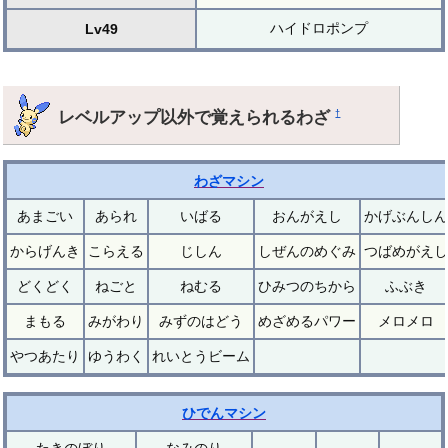
ハイドロポンプ
Lv49
レベルアップ以外で覚えられるわざ
†
わざマシン
あまごい
あられ
いばる
おんがえし
かげぶんしん
からげんき
こらえる
じしん
しぜんのめぐみ
つばめがえし
どくどく
ねごと
ねむる
ひみつのちから
ふぶき
まもる
みがわり
みずのはどう
めざめるパワー
メロメロ
やつあたり
ゆうわく
れいとうビーム
ひでんマシン
たきのぼり
なみのり