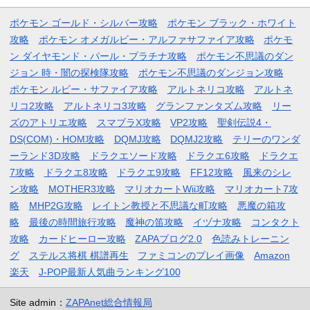
ポケモン ゴールド・シルバー攻略
ポケモン ブラック・ホワイト
攻略
ポケモン オメガルビー・アルファサファイア攻略
ポケモ
ン ダイヤモンド・パール・プラチナ攻略
ポケモン不思議のダン
ジョン 時・闇の探検隊攻略
ポケモン不思議のダンジョン攻略
ポケモン ルビー・サファイア攻略
アルトネリコ攻略
アルトネ
リコ2攻略
アルトネリコ3攻略
グランファンタズム攻略
リー
ズのアトリエ攻略
スマブラX攻略
VP2攻略
聖剣伝説4・
DS(COM)・HOM攻略
DQMJ攻略
DQMJ2攻略
テリーのワンダ
ーランド3D攻略
ドラクエソード攻略
ドラクエ6攻略
ドラクエ
7攻略
ドラクエ8攻略
ドラクエ9攻略
FF12攻略
風来のシレ
ン攻略
MOTHER3攻略
マリオカートWii攻略
マリオカート7攻
略
MHP2G攻略
レイトン教授と不思議な町攻略
悪魔の箱攻
略
最後の時間旅行攻略
魔神の笛攻略
イヅナ攻略
コンタクト
攻略
カードヒーロー攻略
ZAPAブログ2.0
色読みトレーニン
グ
ステルス将棋 棋譜再生
ファミコンのプレイ画像
Amazon
楽天
J-POP最新人気曲ランキング100
Site admin：
ZAPAnet総合情報局