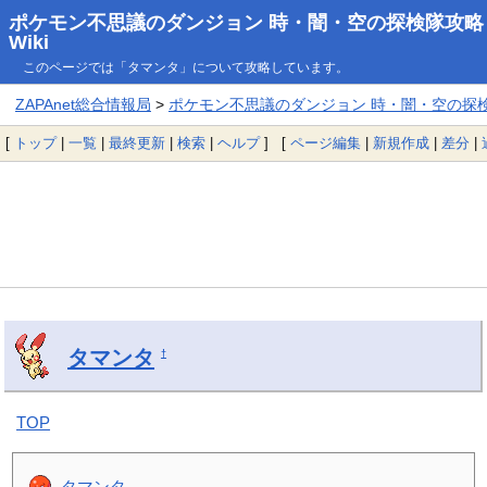
ポケモン不思議のダンジョン 時・闇・空の探検隊攻略
Wiki
このページでは「タマンタ」について攻略しています。
ZAPAnet総合情報局
>
ポケモン不思議のダンジョン 時・闇・空の探検隊
[
トップ
|
一覧
|
最終更新
|
検索
|
ヘルプ
] [
ページ編集
|
新規作成
|
差分
|
タマンタ
†
TOP
タマンタ