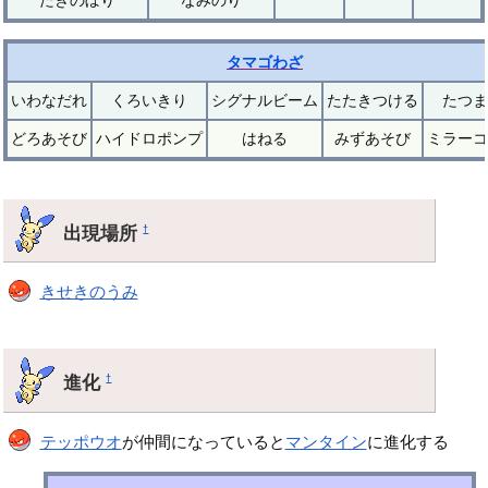
タマゴわざ
いわなだれ
くろいきり
シグナルビーム
たたきつける
たつま
どろあそび
ハイドロポンプ
はねる
みずあそび
ミラーコ
出現場所
†
きせきのうみ
進化
†
テッポウオ
が仲間になっていると
マンタイン
に進化する