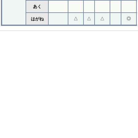
あく
△
△
△
◎
はがね