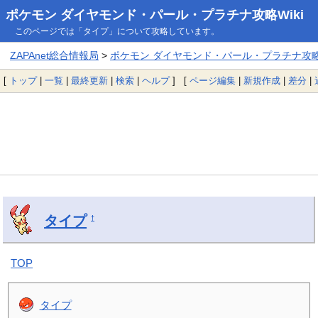
ポケモン ダイヤモンド・パール・プラチナ攻略Wiki
このページでは「タイプ」について攻略しています。
ZAPAnet総合情報局
>
ポケモン ダイヤモンド・パール・プラチナ攻略W
[
トップ
|
一覧
|
最終更新
|
検索
|
ヘルプ
] [
ページ編集
|
新規作成
|
差分
|
タイプ
†
TOP
タイプ