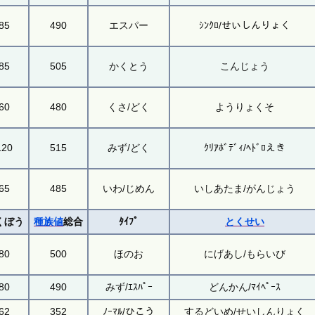
85
490
エスパー
ｼﾝｸﾛ/せいしんりょく
85
505
かくとう
こんじょう
60
480
くさ/どく
ようりょくそ
120
515
みず/どく
ｸﾘｱﾎﾞﾃﾞｨ/ﾍﾄﾞﾛえき
65
485
いわ/じめん
いしあたま/がんじょう
くぼう
種族値
総合
ﾀｲﾌﾟ
とくせい
80
500
ほのお
にげあし/もらいび
80
490
みず/ｴｽﾊﾟｰ
どんかん/ﾏｲﾍﾟｰｽ
62
352
ﾉｰﾏﾙ/ひこう
するどいめ/せいしんりょく