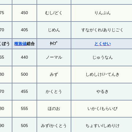
75
450
むし/どく
りんぷん
70
405
じめん
すながくれ/ありじごく
くぼう
種族値
総合
ﾀｲﾌﾟ
とくせい
65
440
ノーマル
じゅうなん
80
500
みず
しめしけ/ﾉｰてんき
70
455
かくとう
やるき
80
555
ほのお
いかく/もらいび
90
505
みず/かくとう
ちょすい/しめりけ