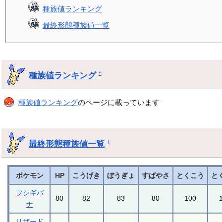
種族値ランキング
最終形態種族値一覧
種族値ランキング
†
種族値ランキング
のページに載っています
最終形態種族値一覧
†
ポケモン
HP
こうげき
ぼうぎょ
すばやさ
とくこう
と
フシギバ
80
82
83
80
100
ナ
リザード