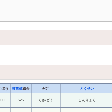
くぼう
種族値
総合
ﾀｲﾌﾟ
とくせい
100
525
くさ/どく
しんりょく