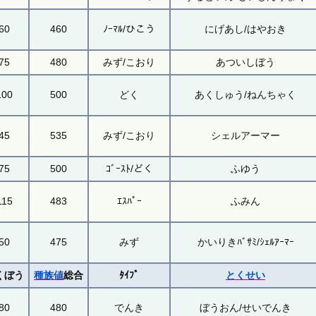
60
460
ﾉｰﾏﾙ/ひこう
にげあし/はやおき
75
480
みず/こおり
あついしぼう
100
500
どく
あくしゅう/ねんちゃく
45
535
みず/こおり
シェルアーマー
75
500
ｺﾞｰｽﾄ/どく
ふゆう
115
483
ｴｽﾊﾟｰ
ふみん
50
475
みず
かいりきﾊﾞｻﾐ/ｼｪﾙｱｰﾏｰ
くぼう
種族値
総合
ﾀｲﾌﾟ
とくせい
80
480
でんき
ぼうおん/せいでんき