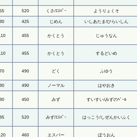
65
520
くさ/ｴｽﾊﾟｰ
ようりょくそ
80
425
じめん
いしあたま/ひらいしん
110
455
かくとう
じゅうなん
110
455
かくとう
するどいめ
70
490
どく
ふゆう
80
490
ノーマル
はやおき
80
450
みず
すいすい/みずのﾍﾞｰﾙ
85
520
みず/ｴｽﾊﾟｰ
はっこう/しぜんかいふく
120
460
エスパー
ぼうおん