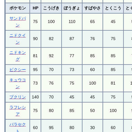
ポケモン
HP
こうげき
ぼうぎょ
すばやさ
とくこう
と
サンドパ
75
100
110
65
45
ン
ニドクイ
90
82
87
76
75
ン
ニドキン
81
92
77
85
85
グ
ピクシー
95
70
73
60
85
キュウコ
73
76
75
100
81
ン
プクリン
140
70
45
45
75
ラフレシ
75
80
85
50
100
ア
パラセク
60
95
80
30
60
ト