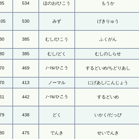
85
534
ほのお/ひこう
もうか
105
530
みず
げきりゅう
80
385
むし/ひこう
ふくがん
80
385
むし/どく
むしのしらせ
70
469
ﾉｰﾏﾙ/ひこう
するどいめ/ちどりあし
70
413
ノーマル
にげあし/こんじょう
61
442
ﾉｰﾏﾙ/ひこう
するどいめ
79
438
どく
いかく/だっぴ
80
475
でんき
せいでんき