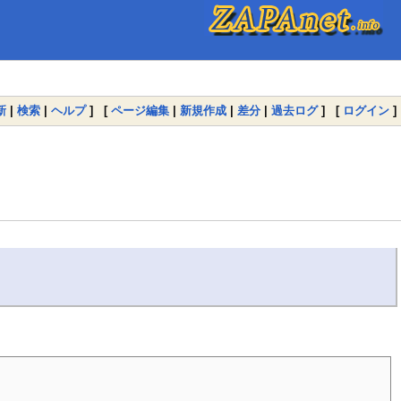
新
|
検索
|
ヘルプ
] [
ページ編集
|
新規作成
|
差分
|
過去ログ
] [
ログイン
]