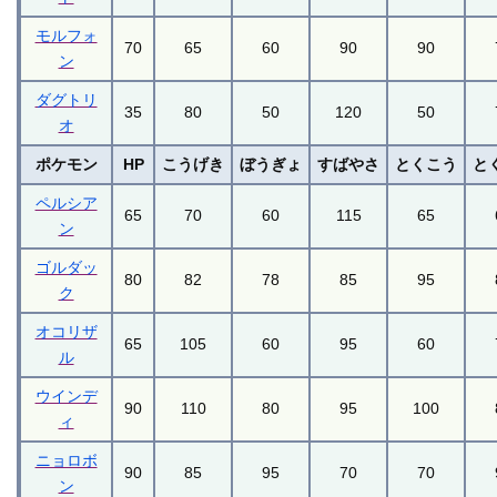
モルフォ
70
65
60
90
90
ン
ダグトリ
35
80
50
120
50
オ
ポケモン
HP
こうげき
ぼうぎょ
すばやさ
とくこう
と
ペルシア
65
70
60
115
65
ン
ゴルダッ
80
82
78
85
95
ク
オコリザ
65
105
60
95
60
ル
ウインデ
90
110
80
95
100
ィ
ニョロボ
90
85
95
70
70
ン