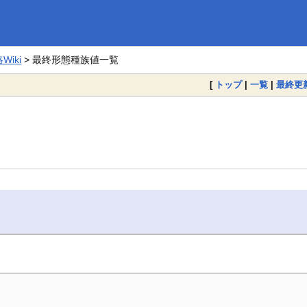
iki
> 最終形態種族値一覧
[
トップ
|
一覧
|
最終更