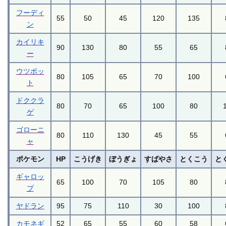
フーディ
55
50
45
120
135
ン
カイリキ
90
130
80
55
65
ー
ウツボッ
80
105
65
70
100
ト
ドククラ
80
70
65
100
80
ゲ
ゴローニ
80
110
130
45
55
ャ
ポケモン
HP
こうげき
ぼうぎょ
すばやさ
とくこう
と
ギャロッ
65
100
70
105
80
プ
ヤドラン
95
75
110
30
100
カモネギ
52
65
55
60
58