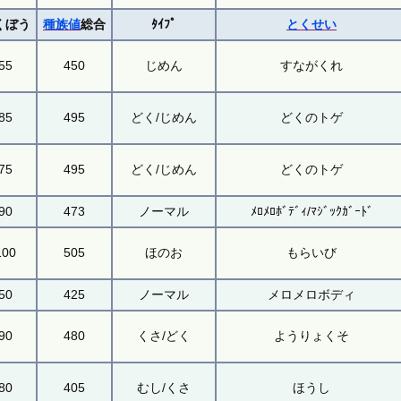
くぼう
種族値
総合
ﾀｲﾌﾟ
とくせい
55
450
じめん
すながくれ
85
495
どく/じめん
どくのトゲ
75
495
どく/じめん
どくのトゲ
90
473
ノーマル
ﾒﾛﾒﾛﾎﾞﾃﾞｨ/ﾏｼﾞｯｸｶﾞｰﾄﾞ
100
505
ほのお
もらいび
50
425
ノーマル
メロメロボディ
90
480
くさ/どく
ようりょくそ
80
405
むし/くさ
ほうし