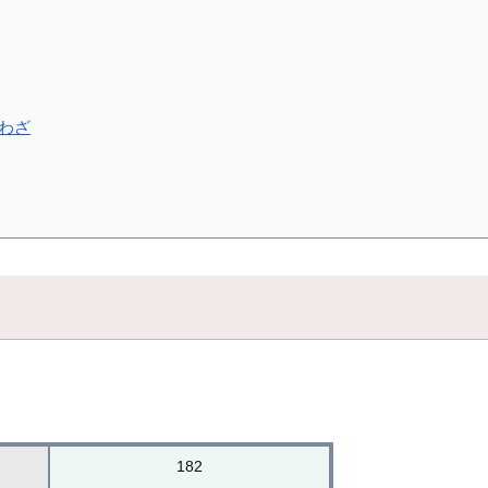
わざ
182