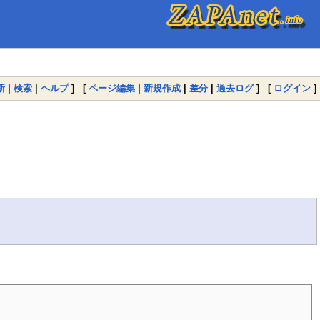
新
|
検索
|
ヘルプ
] [
ページ編集
|
新規作成
|
差分
|
過去ログ
] [
ログイン
]