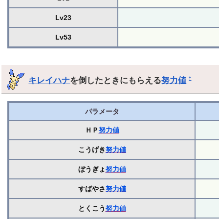
Lv23
Lv53
キレイハナ
を倒したときにもらえる
努力値
†
パラメータ
ＨＰ
努力値
こうげき
努力値
ぼうぎょ
努力値
すばやさ
努力値
とくこう
努力値