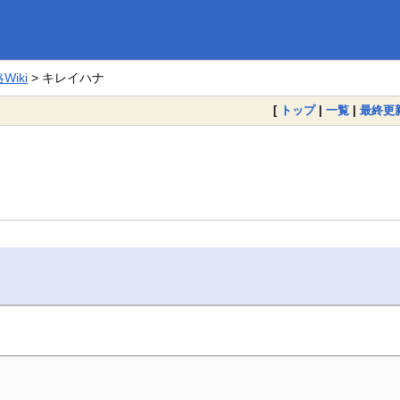
iki
> キレイハナ
[
トップ
|
一覧
|
最終更