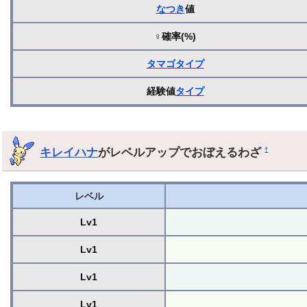
なつき
値
♀確率(%)
タマゴ
タイプ
経験値
タイプ
キレイハナ
がレベルアップでおぼえるわざ
†
レベル
Lv1
Lv1
Lv1
Lv1