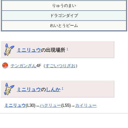
りゅうのまい
ドラゴンダイブ
れいとうビーム
ミニリュウ
の出現場所
†
テンガンざん
4F（
すごいつりざお
）
ミニリュウ
の
しんか
†
ミニリュウ
(L30)→
ハクリュー
(L55)→
カイリュー