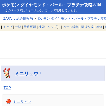
ポケモン ダイヤモンド・パール・プラチナ攻略Wiki
このページでは「ミニリュウ」について攻略しています。
ZAPAnet総合情報局
>
ポケモン ダイヤモンド・パール・プラチナ攻略W
[
トップ
|
一覧
|
最終更新
|
検索
|
ヘルプ
] [
ページ編集
|
新規作成
|
差分
|
ミニリュウ
†
TOP
ミニリュウ