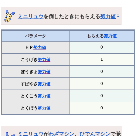
ミニリュウ
を倒したときにもらえる
努力値
†
パラメータ
もらえる
努力値
0
ＨＰ
努力値
1
こうげき
努力値
0
ぼうぎょ
努力値
0
すばやさ
努力値
0
とくこう
努力値
0
とくぼう
努力値
ミニリュウ
が
わざマシン
、
ひでんマシン
で覚