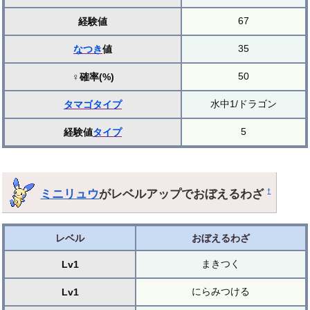
67
経験値
35
なつき
値
50
♀確率(%)
水中1/ドラゴン
タマゴ
タイプ
5
経験値
タイプ
ミニリュウ
がレベルアップでおぼえるわざ
†
レベル
おぼえるわざ
まきつく
Lv1
にらみつける
Lv1