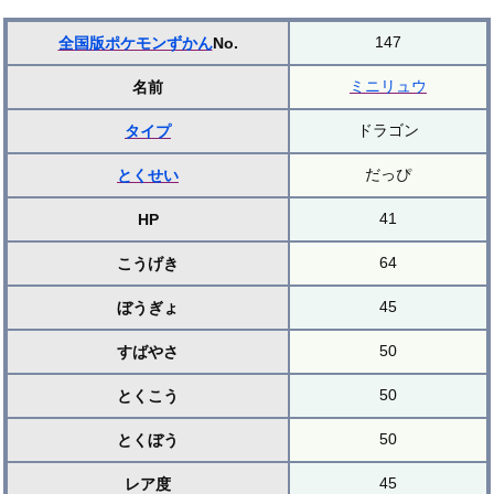
147
全国版ポケモンずかん
No.
ミニリュウ
名前
ドラゴン
タイプ
だっぴ
とくせい
41
HP
64
こうげき
45
ぼうぎょ
50
すばやさ
50
とくこう
50
とくぼう
45
レア度