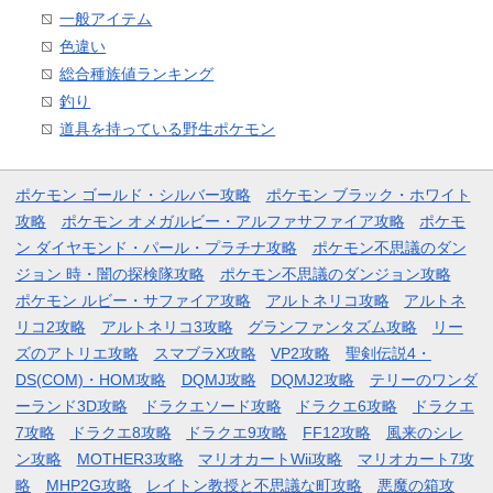
一般アイテム
色違い
総合種族値ランキング
釣り
道具を持っている野生ポケモン
ポケモン ゴールド・シルバー攻略
ポケモン ブラック・ホワイト
攻略
ポケモン オメガルビー・アルファサファイア攻略
ポケモ
ン ダイヤモンド・パール・プラチナ攻略
ポケモン不思議のダン
ジョン 時・闇の探検隊攻略
ポケモン不思議のダンジョン攻略
ポケモン ルビー・サファイア攻略
アルトネリコ攻略
アルトネ
リコ2攻略
アルトネリコ3攻略
グランファンタズム攻略
リー
ズのアトリエ攻略
スマブラX攻略
VP2攻略
聖剣伝説4・
DS(COM)・HOM攻略
DQMJ攻略
DQMJ2攻略
テリーのワンダ
ーランド3D攻略
ドラクエソード攻略
ドラクエ6攻略
ドラクエ
7攻略
ドラクエ8攻略
ドラクエ9攻略
FF12攻略
風来のシレ
ン攻略
MOTHER3攻略
マリオカートWii攻略
マリオカート7攻
略
MHP2G攻略
レイトン教授と不思議な町攻略
悪魔の箱攻