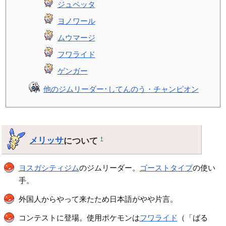
ジュペッタ
ヨノワール
ムウマージ
フワライド
ゲンガー
他のジムリーダー･してんのう・チャンピオン
メリッサ
について
†
ヨスガシティジム
のジムリーダー。
ゴーストタイプ
の使い
手。
外国人からやって来たため日本語がやや片言。
コンテストに登場。使用ポケモンは
フワライド
（「ばる