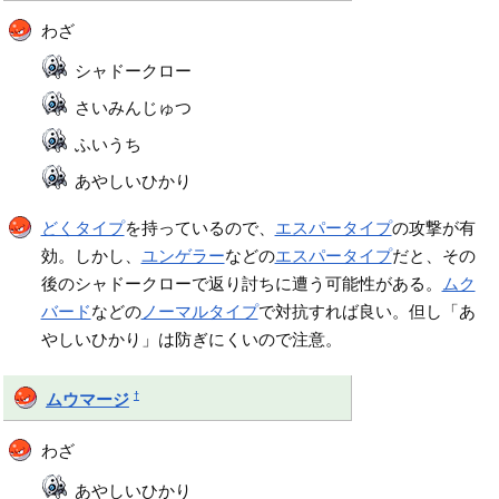
わざ
シャドークロー
さいみんじゅつ
ふいうち
あやしいひかり
どくタイプ
を持っているので、
エスパータイプ
の攻撃が有
効。しかし、
ユンゲラー
などの
エスパータイプ
だと、その
後のシャドークローで返り討ちに遭う可能性がある。
ムク
バード
などの
ノーマルタイプ
で対抗すれば良い。但し「あ
やしいひかり」は防ぎにくいので注意。
†
ムウマージ
わざ
あやしいひかり