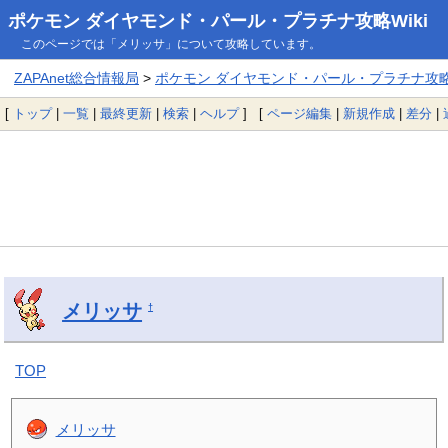
ポケモン ダイヤモンド・パール・プラチナ攻略Wiki
このページでは「メリッサ」について攻略しています。
ZAPAnet総合情報局
>
ポケモン ダイヤモンド・パール・プラチナ攻略W
[
トップ
|
一覧
|
最終更新
|
検索
|
ヘルプ
] [
ページ編集
|
新規作成
|
差分
|
メリッサ
†
TOP
メリッサ