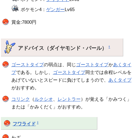
ポケモン4：
ゲンガー
Lv65
賞金:7800円
アドバイス（ダイヤモンド・パール）
†
ゴーストタイプ
の弱点は、同じ
ゴーストタイプ
か
あくタイ
プ
である。しかし、
ゴーストタイプ
同士では余程レベルを
あげていないとスピードに負けてしまうので、
あくタイプ
がおすすめ。
コリンク
（
ルクシオ
、
レントラー
）が覚える「かみつく」
または「かみくだく」がおすすめ。
†
フワライド
わざ