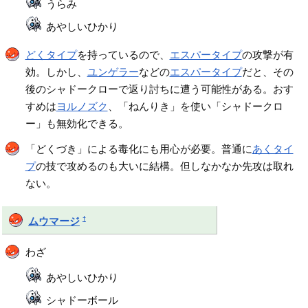
うらみ
あやしいひかり
どくタイプ
を持っているので、
エスパータイプ
の攻撃が有
効。しかし、
ユンゲラー
などの
エスパータイプ
だと、その
後のシャドークローで返り討ちに遭う可能性がある。おす
すめは
ヨルノズク
、「ねんりき」を使い「シャドークロ
ー」も無効化できる。
「どくづき」による毒化にも用心が必要。普通に
あくタイ
プ
の技で攻めるのも大いに結構。但しなかなか先攻は取れ
ない。
†
ムウマージ
わざ
あやしいひかり
シャドーボール