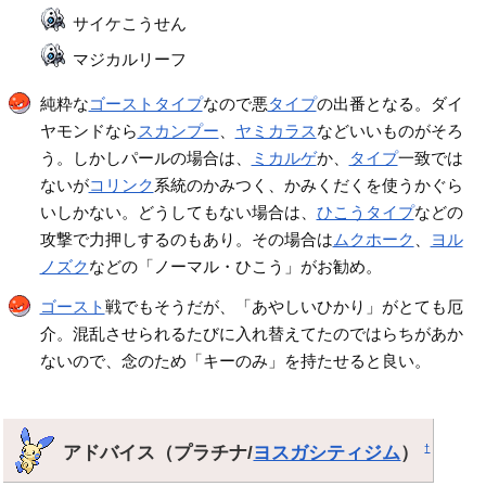
サイケこうせん
マジカルリーフ
純粋な
ゴーストタイプ
なので悪
タイプ
の出番となる。ダイ
ヤモンドなら
スカンプー
、
ヤミカラス
などいいものがそろ
う。しかしパールの場合は、
ミカルゲ
か、
タイプ
一致では
ないが
コリンク
系統のかみつく、かみくだくを使うかぐら
いしかない。どうしてもない場合は、
ひこうタイプ
などの
攻撃で力押しするのもあり。その場合は
ムクホーク
、
ヨル
ノズク
などの「ノーマル・ひこう」がお勧め。
ゴースト
戦でもそうだが、「あやしいひかり」がとても厄
介。混乱させられるたびに入れ替えてたのではらちがあか
ないので、念のため「キーのみ」を持たせると良い。
アドバイス（プラチナ/
ヨスガシティジム
）
†