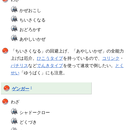
かぜおこし
ちいさくなる
おどろかす
あやしいかぜ
「ちいさくなる」の回避上げ、「あやしいかぜ」の全能力
上げは厄介。
ひこうタイプ
を持っているので、
コリンク
・
パチリス
など
でんきタイプ
を使って速攻で倒したい。
とく
せい
「ゆうばく」にも注意。
†
ゲンガー
わざ
シャドークロー
どくづき