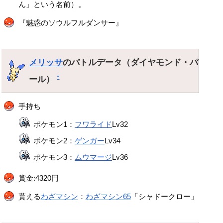
ん」という名前）。
『魅惑のソウルフルダンサー』
メリッサ
のバトルデータ（ダイヤモンド・パ
ール）
†
手持ち
ポケモン1：
フワライド
Lv32
ポケモン2：
ゲンガー
Lv34
ポケモン3：
ムウマージ
Lv36
賞金:4320円
貰える
わざマシン
：
わざマシン65
「シャドークロー」