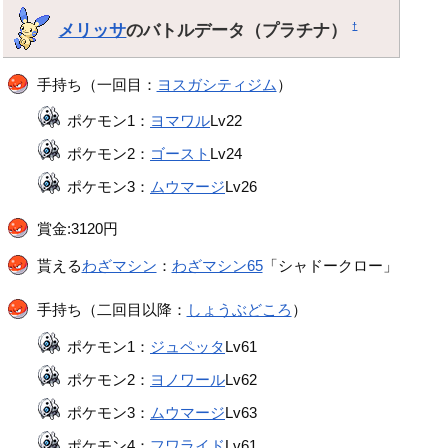
メリッサ
のバトルデータ（プラチナ）
†
手持ち（一回目：
ヨスガシティジム
）
ポケモン1：
ヨマワル
Lv22
ポケモン2：
ゴースト
Lv24
ポケモン3：
ムウマージ
Lv26
賞金:3120円
貰える
わざマシン
：
わざマシン65
「シャドークロー」
手持ち（二回目以降：
しょうぶどころ
）
ポケモン1：
ジュペッタ
Lv61
ポケモン2：
ヨノワール
Lv62
ポケモン3：
ムウマージ
Lv63
ポケモン4：
フワライド
Lv61