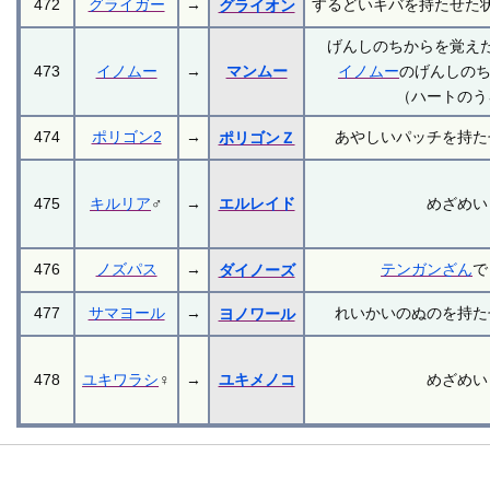
472
グライガー
→
するどいキバを持たせた
グライオン
げんしのちからを覚え
473
イノムー
→
マンムー
イノムー
のげんしのち
（ハートのう
474
ポリゴン2
→
あやしいパッチを持た
ポリゴンＺ
475
キルリア
♂
→
エルレイド
めざめい
476
ノズパス
→
テンガンざん
で
ダイノーズ
477
サマヨール
→
れいかいのぬのを持た
ヨノワール
478
ユキワラシ
♀
→
ユキメノコ
めざめい