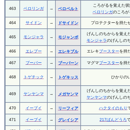
ころがるを覚えた状
463
ベロリンガ
→
ベロベルト
ベロリンガ
のころが
464
サイドン
→
プロテクターを持た
ドサイドン
げんしのちからを覚え
465
モンジャラ
→
モジャンボ
モンジャラ
のげんしのち
466
エレブー
→
エレキ
ブースター
を持
エレキブル
467
ブーバー
→
マグマ
ブースター
を持
ブーバーン
468
トゲチック
→
ひかりの
トゲキッス
げんしのちからを覚え
469
ヤンヤンマ
→
メガヤンマ
ヤンヤンマ
のげんしのち
470
イーブイ
→
ハクタイのもり
リーフィア
471
イーブイ
→
217ばんどうろ
グレイシア