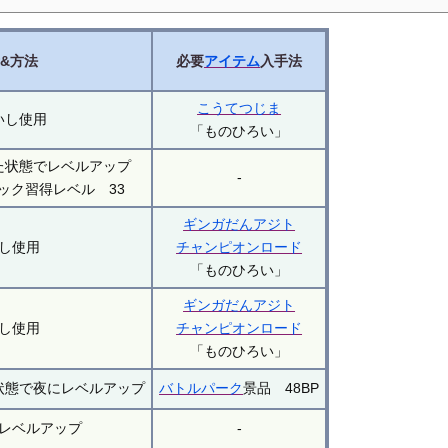
&方法
必要
アイテム
入手法
こうてつじま
いし使用
「ものひろい」
た状態でレベルアップ
-
ック習得レベル 33
ギンガだんアジト
し使用
チャンピオンロード
「ものひろい」
ギンガだんアジト
し使用
チャンピオンロード
「ものひろい」
状態で夜にレベルアップ
バトルパーク
景品 48BP
レベルアップ
-