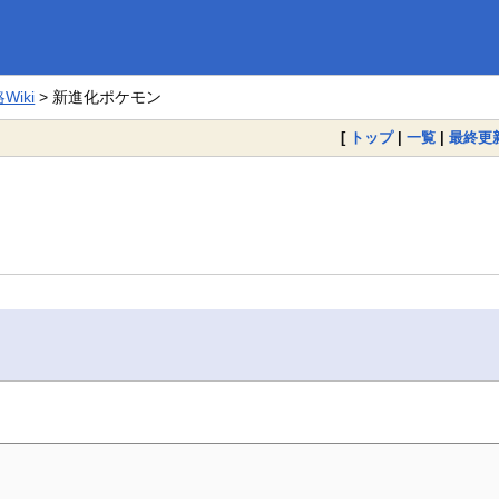
iki
> 新進化ポケモン
[
トップ
|
一覧
|
最終更