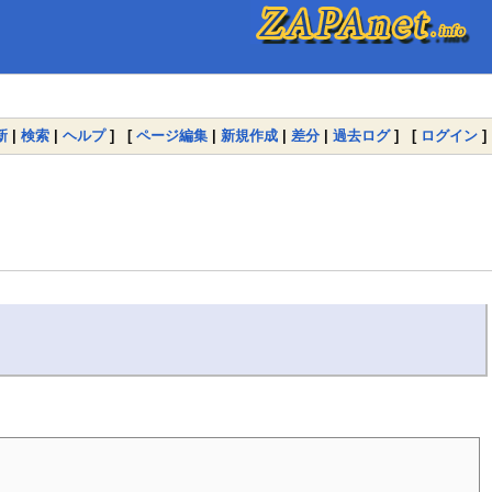
新
|
検索
|
ヘルプ
] [
ページ編集
|
新規作成
|
差分
|
過去ログ
] [
ログイン
]