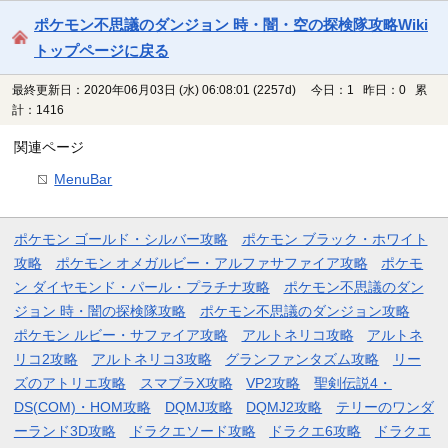
ポケモン不思議のダンジョン 時・闇・空の探検隊攻略Wiki
トップページに戻る
最終更新日：2020年06月03日 (水) 06:08:01
(2257d)
今日：1 昨日：0 累
計：1416
関連ページ
MenuBar
ポケモン ゴールド・シルバー攻略
ポケモン ブラック・ホワイト
攻略
ポケモン オメガルビー・アルファサファイア攻略
ポケモ
ン ダイヤモンド・パール・プラチナ攻略
ポケモン不思議のダン
ジョン 時・闇の探検隊攻略
ポケモン不思議のダンジョン攻略
ポケモン ルビー・サファイア攻略
アルトネリコ攻略
アルトネ
リコ2攻略
アルトネリコ3攻略
グランファンタズム攻略
リー
ズのアトリエ攻略
スマブラX攻略
VP2攻略
聖剣伝説4・
DS(COM)・HOM攻略
DQMJ攻略
DQMJ2攻略
テリーのワンダ
ーランド3D攻略
ドラクエソード攻略
ドラクエ6攻略
ドラクエ