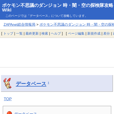
ポケモン不思議のダンジョン 時・闇・空の探検隊攻略
Wiki
このページでは「データベース」について攻略しています。
ZAPAnet総合情報局
>
ポケモン不思議のダンジョン 時・闇・空の探検隊
[
トップ
|
一覧
|
最終更新
|
検索
|
ヘルプ
] [
ページ編集
|
新規作成
|
差分
|
データベース
†
TOP
データベース