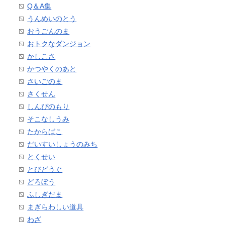
Q＆A集
うんめいのとう
おうごんのま
おトクなダンジョン
かしこさ
かつやくのあと
さいごのま
さくせん
しんぴのもり
そこなしうみ
たからばこ
だいすいしょうのみち
とくせい
とびどうぐ
どろぼう
ふしぎだま
まぎらわしい道具
わざ