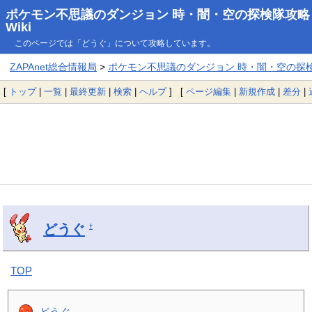
ポケモン不思議のダンジョン 時・闇・空の探検隊攻略
Wiki
このページでは「どうぐ」について攻略しています。
ZAPAnet総合情報局
>
ポケモン不思議のダンジョン 時・闇・空の探検隊
[
トップ
|
一覧
|
最終更新
|
検索
|
ヘルプ
] [
ページ編集
|
新規作成
|
差分
|
どうぐ
†
TOP
どうぐ