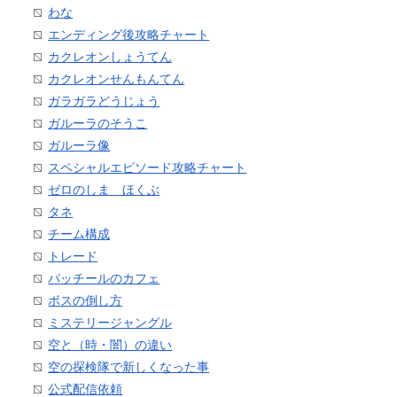
わな
エンディング後攻略チャート
カクレオンしょうてん
カクレオンせんもんてん
ガラガラどうじょう
ガルーラのそうこ
ガルーラ像
スペシャルエピソード攻略チャート
ゼロのしま ほくぶ
タネ
チーム構成
トレード
パッチールのカフェ
ボスの倒し方
ミステリージャングル
空と（時・闇）の違い
空の探検隊で新しくなった事
公式配信依頼