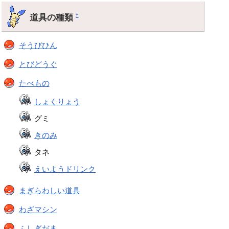
道具の種類
†
そうびひん
とびどうぐ
たべもの
しょくりょう
グミ
きのみ
タネ
えいようドリンク
まぎらわしい道具
わざマシン
ふしぎだま