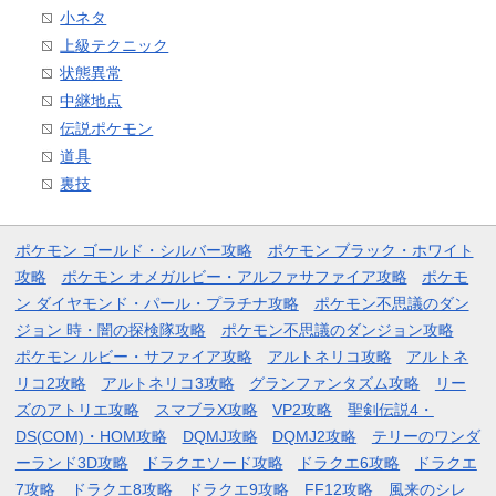
小ネタ
上級テクニック
状態異常
中継地点
伝説ポケモン
道具
裏技
ポケモン ゴールド・シルバー攻略
ポケモン ブラック・ホワイト
攻略
ポケモン オメガルビー・アルファサファイア攻略
ポケモ
ン ダイヤモンド・パール・プラチナ攻略
ポケモン不思議のダン
ジョン 時・闇の探検隊攻略
ポケモン不思議のダンジョン攻略
ポケモン ルビー・サファイア攻略
アルトネリコ攻略
アルトネ
リコ2攻略
アルトネリコ3攻略
グランファンタズム攻略
リー
ズのアトリエ攻略
スマブラX攻略
VP2攻略
聖剣伝説4・
DS(COM)・HOM攻略
DQMJ攻略
DQMJ2攻略
テリーのワンダ
ーランド3D攻略
ドラクエソード攻略
ドラクエ6攻略
ドラクエ
7攻略
ドラクエ8攻略
ドラクエ9攻略
FF12攻略
風来のシレ