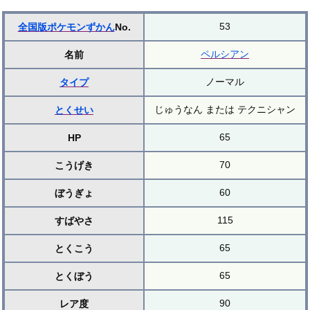
53
全国版ポケモンずかん
No.
ペルシアン
名前
ノーマル
タイプ
じゅうなん または テクニシャン
とくせい
65
HP
70
こうげき
60
ぼうぎょ
115
すばやさ
65
とくこう
65
とくぼう
90
レア度