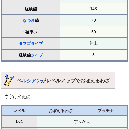
148
経験値
70
なつき
値
50
♀確率(%)
陸上
タマゴ
タイプ
3
経験値
タイプ
ペルシアン
がレベルアップでおぼえるわざ
†
赤字は変更点
レベル
おぼえるわざ
プラチナ
すりかえ
Lv1