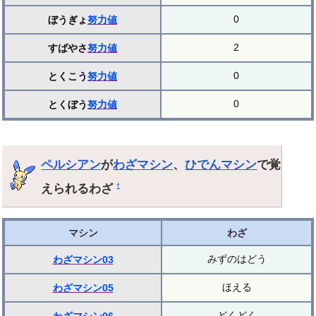
0
ぼうぎょ
努力値
2
すばやさ
努力値
0
とくこう
努力値
0
とくぼう
努力値
ペルシアン
が
わざマシン
、
ひでんマシン
で覚
えられるわざ
†
マシン
わざ
みずのはどう
わざマシン03
ほえる
わざマシン05
どくどく