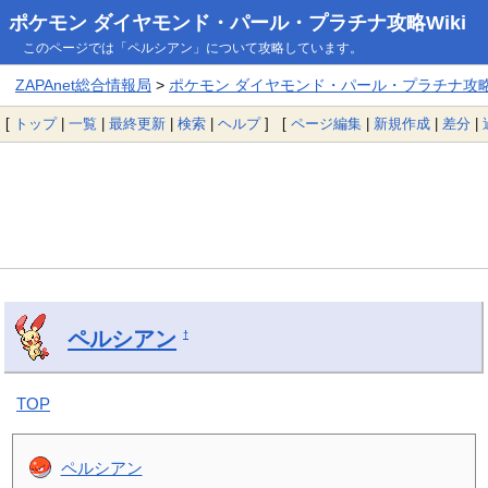
ポケモン ダイヤモンド・パール・プラチナ攻略Wiki
このページでは「ペルシアン」について攻略しています。
ZAPAnet総合情報局
>
ポケモン ダイヤモンド・パール・プラチナ攻略W
[
トップ
|
一覧
|
最終更新
|
検索
|
ヘルプ
] [
ページ編集
|
新規作成
|
差分
|
ペルシアン
†
TOP
ペルシアン