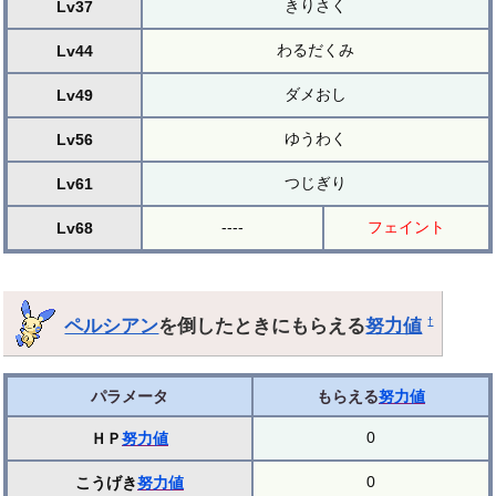
きりさく
Lv37
わるだくみ
Lv44
ダメおし
Lv49
ゆうわく
Lv56
つじぎり
Lv61
----
フェイント
Lv68
ペルシアン
を倒したときにもらえる
努力値
†
パラメータ
もらえる
努力値
0
ＨＰ
努力値
0
こうげき
努力値