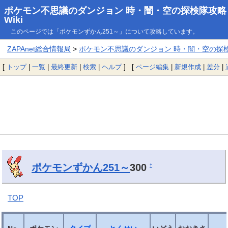
ポケモン不思議のダンジョン 時・闇・空の探検隊攻略
Wiki
このページでは「ポケモンずかん251～」について攻略しています。
ZAPAnet総合情報局
>
ポケモン不思議のダンジョン 時・闇・空の探検隊
[
トップ
|
一覧
|
最終更新
|
検索
|
ヘルプ
] [
ページ編集
|
新規作成
|
差分
|
ポケモンずかん251～
300
†
TOP