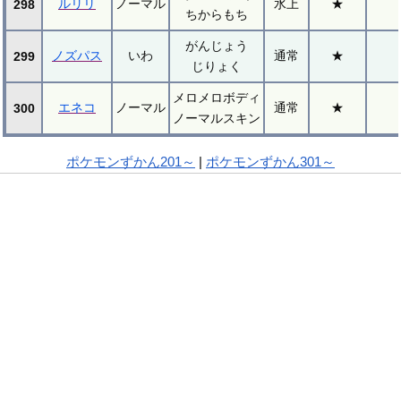
ルリリ
ノーマル
水上
★
298
ちからもち
がんじょう
ノズパス
いわ
通常
★
299
じりょく
メロメロボディ
エネコ
ノーマル
通常
★
300
ノーマルスキン
ポケモンずかん201～
|
ポケモンずかん301～