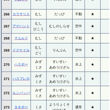
カラサリス
むし
だっぴ
不動
★
266
むし
アゲハント
むしのしらせ
空中
★
267
ひこう
マユルド
むし
だっぴ
不動
★
268
むし
ドクケイル
りんぷん
空中
★
269
どく
みず
すいすい
ハスボー
水上
★
270
くさ
あめうけざら
みず
すいすい
ハスブレロ
水上
★
271
くさ
あめうけざら
みず
すいすい
ルンパッパ
水上
★
272
くさ
あめうけざら
ようりょくそ
タネボー
くさ
通常
★
273
はやおき