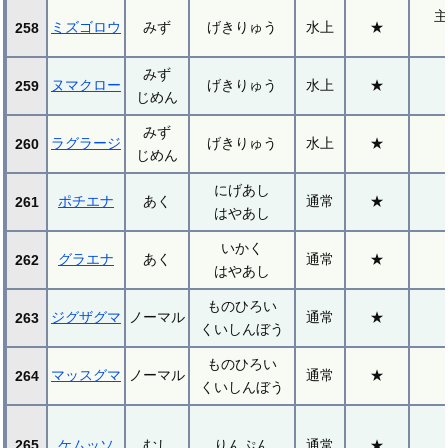
主
ミズゴロウ
みず
げきりゅう
水上
★
258
みず
ヌマクロー
げきりゅう
水上
★
259
じめん
みず
ラグラージ
げきりゅう
水上
★
260
じめん
にげあし
ポチエナ
あく
通常
★
261
はやあし
いかく
グラエナ
あく
通常
★
262
はやあし
ものひろい
ジグザグマ
ノーマル
通常
★
263
くいしんぼう
ものひろい
マッスグマ
ノーマル
通常
★
264
くいしんぼう
265
ケムッソ
むし
りんぷん
通常
★