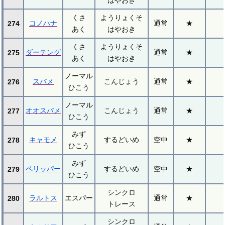
くさ
ようりょくそ
コノハナ
通常
★
274
あく
はやおき
くさ
ようりょくそ
ダーテング
通常
★
275
あく
はやおき
ノーマル
スバメ
こんじょう
通常
★
276
ひこう
ノーマル
オオスバメ
こんじょう
通常
★
277
ひこう
みず
キャモメ
するどいめ
空中
★
278
ひこう
みず
ペリッパー
するどいめ
空中
★
279
ひこう
シンクロ
ラルトス
エスパー
通常
★
280
トレース
シンクロ