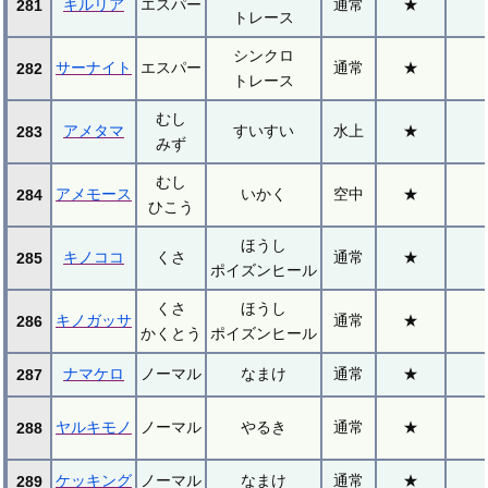
キルリア
エスパー
通常
★
281
トレース
シンクロ
サーナイト
エスパー
通常
★
282
トレース
むし
アメタマ
すいすい
水上
★
283
みず
むし
アメモース
いかく
空中
★
284
ひこう
ほうし
キノココ
くさ
通常
★
285
ポイズンヒール
くさ
ほうし
キノガッサ
通常
★
286
かくとう
ポイズンヒール
ナマケロ
ノーマル
なまけ
通常
★
287
ヤルキモノ
ノーマル
やるき
通常
★
288
ケッキング
ノーマル
なまけ
通常
★
289