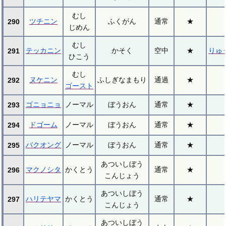
むし
ツチニン
ふくがん
通常
★
290
じめん
むし
テッカニン
かそく
空中
★
りゅ
291
ひこう
むし
ヌケニン
ふしぎなまもり
通過
★
292
ゴースト
ゴニョニョ
ノーマル
ぼうおん
通常
★
293
ドゴーム
ノーマル
ぼうおん
通常
★
294
バクオング
ノーマル
ぼうおん
通常
★
295
あついしぼう
マクノシタ
かくとう
通常
★
296
こんじょう
あついしぼう
ハリテヤマ
かくとう
通常
★
297
こんじょう
あついしぼう