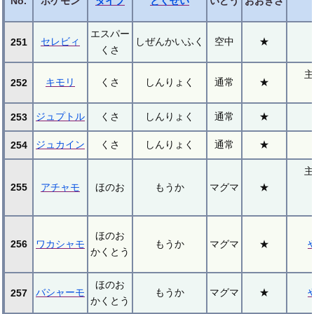
No.
ポケモン
タイプ
とくせい
いどう
おおきさ
エスパー
セレビィ
しぜんかいふく
空中
★
251
くさ
主
キモリ
くさ
しんりょく
通常
★
252
ジュプトル
くさ
しんりょく
通常
★
253
ジュカイン
くさ
しんりょく
通常
★
254
主
255
アチャモ
ほのお
もうか
マグマ
★
ほのお
256
ワカシャモ
もうか
マグマ
★
かくとう
ほのお
バシャーモ
もうか
マグマ
★
257
かくとう