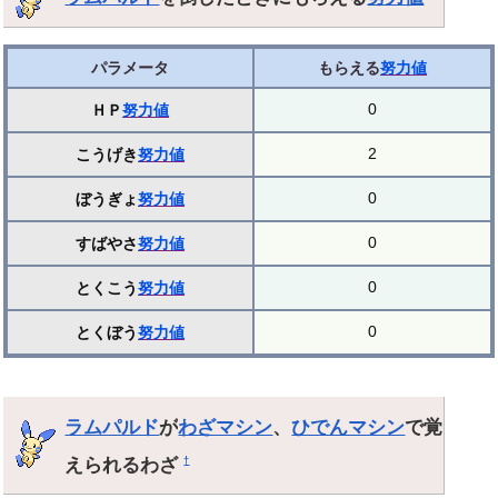
パラメータ
もらえる
努力値
0
ＨＰ
努力値
2
こうげき
努力値
0
ぼうぎょ
努力値
0
すばやさ
努力値
0
とくこう
努力値
0
とくぼう
努力値
ラムパルド
が
わざマシン
、
ひでんマシン
で覚
えられるわざ
†