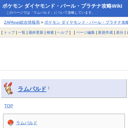
ポケモン ダイヤモンド・パール・プラチナ攻略Wiki
このページでは「ラムパルド」について攻略しています。
ZAPAnet総合情報局
>
ポケモン ダイヤモンド・パール・プラチナ攻略W
[
トップ
|
一覧
|
最終更新
|
検索
|
ヘルプ
] [
ページ編集
|
新規作成
|
差分
|
ラムパルド
†
TOP
ラムパルド