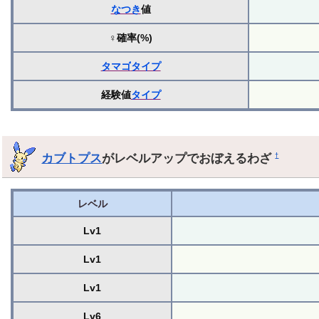
なつき
値
♀確率(%)
タマゴ
タイプ
経験値
タイプ
カブトプス
がレベルアップでおぼえるわざ
†
レベル
Lv1
Lv1
Lv1
Lv6