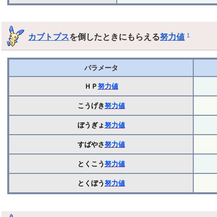
カブトプス
を倒したときにもらえる
努力値
†
パラメータ
ＨＰ
努力値
こうげき
努力値
ぼうぎょ
努力値
すばやさ
努力値
とくこう
努力値
とくぼう
努力値