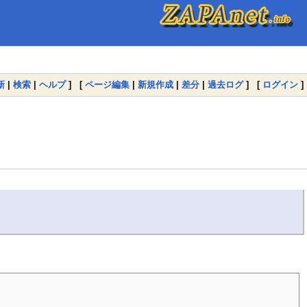
新
|
検索
|
ヘルプ
] [
ページ編集
|
新規作成
|
差分
|
過去ログ
] [
ログイン
]