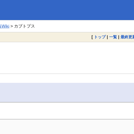
iki
> カブトプス
[
トップ
|
一覧
|
最終更