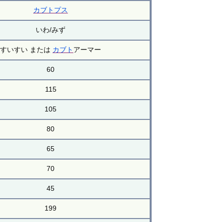
カブトプス
いわ/みず
すいすい または
カブト
アーマー
60
115
105
80
65
70
45
199