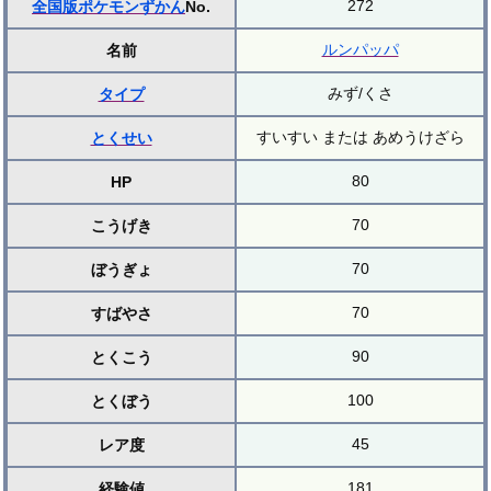
272
全国版ポケモンずかん
No.
ルンパッパ
名前
みず/くさ
タイプ
すいすい または あめうけざら
とくせい
80
HP
70
こうげき
70
ぼうぎょ
70
すばやさ
90
とくこう
100
とくぼう
45
レア度
181
経験値