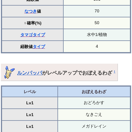
70
なつき
値
50
♀確率(%)
水中1/植物
タマゴ
タイプ
4
経験値
タイプ
ルンパッパ
がレベルアップでおぼえるわざ
†
レベル
おぼえるわざ
おどろかす
Lv1
なきごえ
Lv1
メガドレイン
Lv1