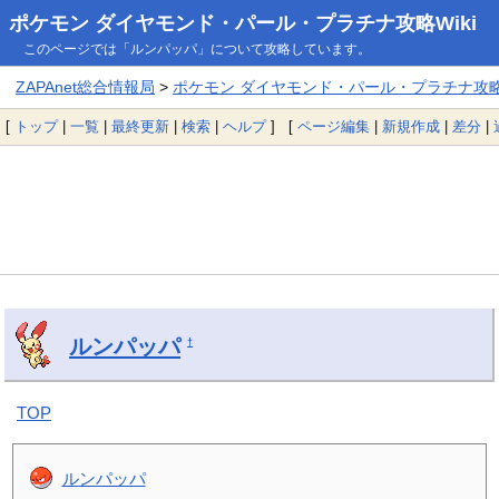
ポケモン ダイヤモンド・パール・プラチナ攻略Wiki
このページでは「ルンパッパ」について攻略しています。
ZAPAnet総合情報局
>
ポケモン ダイヤモンド・パール・プラチナ攻略W
[
トップ
|
一覧
|
最終更新
|
検索
|
ヘルプ
] [
ページ編集
|
新規作成
|
差分
|
ルンパッパ
†
TOP
ルンパッパ