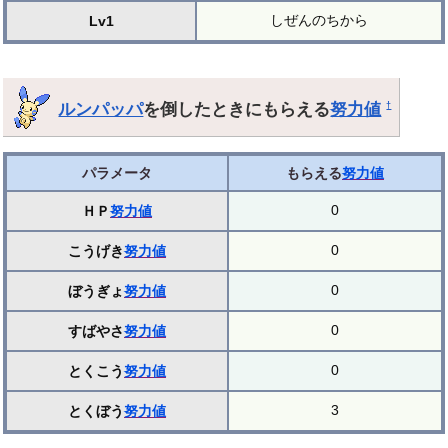
しぜんのちから
Lv1
ルンパッパ
を倒したときにもらえる
努力値
†
パラメータ
もらえる
努力値
0
ＨＰ
努力値
0
こうげき
努力値
0
ぼうぎょ
努力値
0
すばやさ
努力値
0
とくこう
努力値
3
とくぼう
努力値