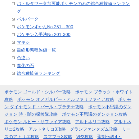
バトルタワー参加可能ポケモンのみの総合種族値ランキン
グ
パルパーク
ポケモンずかんNo.251～300
ポケモン入手法No.201-300
マキシ
最終形態種族値一覧
色違い
進化の石
総合種族値ランキング
ポケモン ゴールド・シルバー攻略
ポケモン ブラック・ホワイト
攻略
ポケモン オメガルビー・アルファサファイア攻略
ポケモ
ン ダイヤモンド・パール・プラチナ攻略
ポケモン不思議のダン
ジョン 時・闇の探検隊攻略
ポケモン不思議のダンジョン攻略
ポケモン ルビー・サファイア攻略
アルトネリコ攻略
アルトネ
リコ2攻略
アルトネリコ3攻略
グランファンタズム攻略
リー
ズのアトリエ攻略
スマブラX攻略
VP2攻略
聖剣伝説4・