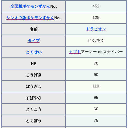
452
全国版ポケモンずかん
No.
128
シンオウ版ポケモンずかん
No.
ドラピオン
名前
どく/あく
タイプ
カブト
アーマー or スナイパー
とくせい
70
HP
90
こうげき
110
ぼうぎょ
95
すばやさ
60
とくこう
75
とくぼう