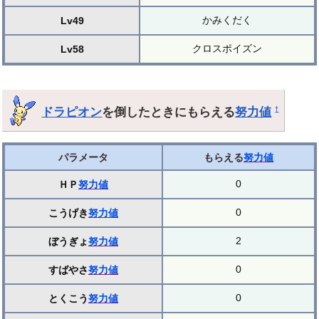
かみくだく
Lv49
クロスポイズン
Lv58
ドラピオン
を倒したときにもらえる
努力値
†
パラメータ
もらえる
努力値
0
ＨＰ
努力値
0
こうげき
努力値
2
ぼうぎょ
努力値
0
すばやさ
努力値
0
とくこう
努力値