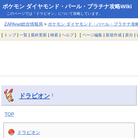
ポケモン ダイヤモンド・パール・プラチナ攻略Wiki
このページでは「ドラピオン」について攻略しています。
ZAPAnet総合情報局
>
ポケモン ダイヤモンド・パール・プラチナ攻略W
[
トップ
|
一覧
|
最終更新
|
検索
|
ヘルプ
] [
ページ編集
|
新規作成
|
差分
|
ドラピオン
†
TOP
ドラピオン