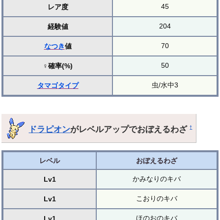
45
レア度
204
経験値
70
なつき
値
50
♀確率(%)
虫/水中3
タマゴ
タイプ
ドラピオン
がレベルアップでおぼえるわざ
†
レベル
おぼえるわざ
かみなりのキバ
Lv1
こおりのキバ
Lv1
ほのおのキバ
Lv1