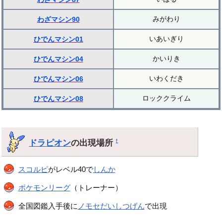
みがわり
わざマシン90
いあいぎり
ひでんマシン01
かいりき
ひでんマシン04
いわくだき
ひでんマシン06
ロッククライム
ひでんマシン08
ドラピオン
の出現場所
†
スコルピ
がレベル40で
しんか
ポケモンリーグ
（トレーナー）
全国図鑑入手後に
ノモセだいしつげん
で出現