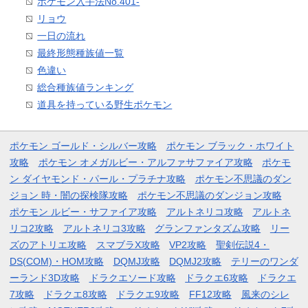
ポケモン入手法No.401-
リョウ
一日の流れ
最終形態種族値一覧
色違い
総合種族値ランキング
道具を持っている野生ポケモン
ポケモン ゴールド・シルバー攻略
ポケモン ブラック・ホワイト
攻略
ポケモン オメガルビー・アルファサファイア攻略
ポケモ
ン ダイヤモンド・パール・プラチナ攻略
ポケモン不思議のダン
ジョン 時・闇の探検隊攻略
ポケモン不思議のダンジョン攻略
ポケモン ルビー・サファイア攻略
アルトネリコ攻略
アルトネ
リコ2攻略
アルトネリコ3攻略
グランファンタズム攻略
リー
ズのアトリエ攻略
スマブラX攻略
VP2攻略
聖剣伝説4・
DS(COM)・HOM攻略
DQMJ攻略
DQMJ2攻略
テリーのワンダ
ーランド3D攻略
ドラクエソード攻略
ドラクエ6攻略
ドラクエ
7攻略
ドラクエ8攻略
ドラクエ9攻略
FF12攻略
風来のシレ