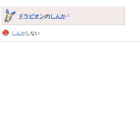
ドラピオン
の
しんか
†
しんか
しない