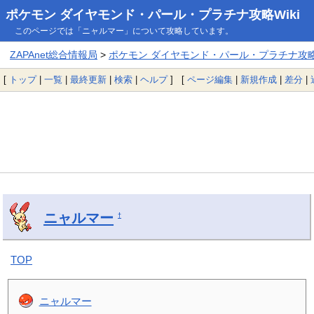
ポケモン ダイヤモンド・パール・プラチナ攻略Wiki
このページでは「ニャルマー」について攻略しています。
ZAPAnet総合情報局
>
ポケモン ダイヤモンド・パール・プラチナ攻略W
[
トップ
|
一覧
|
最終更新
|
検索
|
ヘルプ
] [
ページ編集
|
新規作成
|
差分
|
ニャルマー
†
TOP
ニャルマー