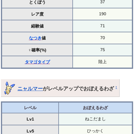
37
とくぼう
190
レア度
71
経験値
70
なつき
値
75
♀確率(%)
陸上
タマゴ
タイプ
ニャルマー
がレベルアップでおぼえるわざ
†
レベル
おぼえるわざ
ねこだまし
Lv1
ひっかく
Lv5