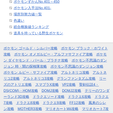
ポケモンずかんNo.401～450
ポケモン入手法No.401-
場所別努力値一覧
色違い
総合種族値ランキング
道具を持っている野生ポケモン
ポケモン ゴールド・シルバー攻略
ポケモン ブラック・ホワイト
攻略
ポケモン オメガルビー・アルファサファイア攻略
ポケモ
ン ダイヤモンド・パール・プラチナ攻略
ポケモン不思議のダン
ジョン 時・闇の探検隊攻略
ポケモン不思議のダンジョン攻略
ポケモン ルビー・サファイア攻略
アルトネリコ攻略
アルトネ
リコ2攻略
アルトネリコ3攻略
グランファンタズム攻略
リー
ズのアトリエ攻略
スマブラX攻略
VP2攻略
聖剣伝説4・
DS(COM)・HOM攻略
DQMJ攻略
DQMJ2攻略
テリーのワンダ
ーランド3D攻略
ドラクエソード攻略
ドラクエ6攻略
ドラクエ
7攻略
ドラクエ8攻略
ドラクエ9攻略
FF12攻略
風来のシレ
ン攻略
MOTHER3攻略
マリオカートWii攻略
マリオカート7攻