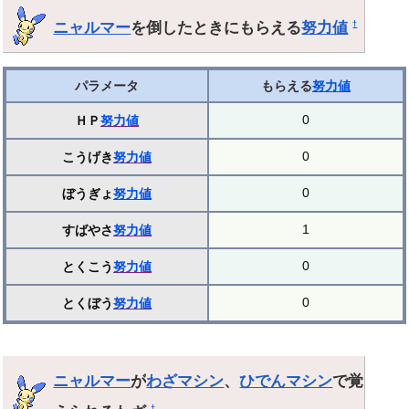
ニャルマー
を倒したときにもらえる
努力値
†
パラメータ
もらえる
努力値
0
ＨＰ
努力値
0
こうげき
努力値
0
ぼうぎょ
努力値
1
すばやさ
努力値
0
とくこう
努力値
0
とくぼう
努力値
ニャルマー
が
わざマシン
、
ひでんマシン
で覚
†