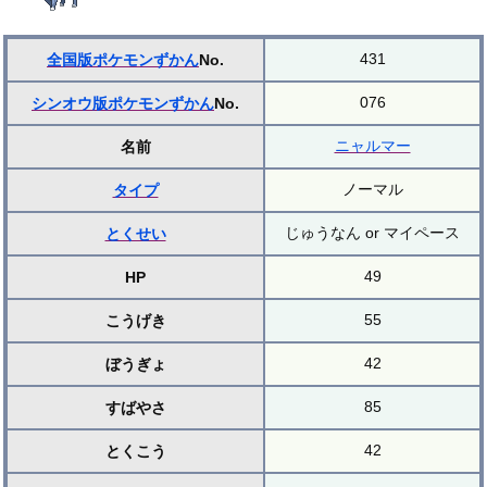
431
全国版ポケモンずかん
No.
076
シンオウ版ポケモンずかん
No.
ニャルマー
名前
ノーマル
タイプ
じゅうなん or マイペース
とくせい
49
HP
55
こうげき
42
ぼうぎょ
85
すばやさ
42
とくこう