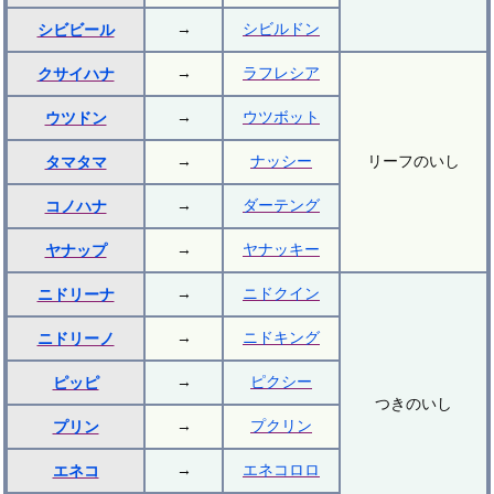
→
シビルドン
シビビール
→
ラフレシア
クサイハナ
→
ウツボット
ウツドン
→
ナッシー
リーフのいし
タマタマ
→
ダーテング
コノハナ
→
ヤナッキー
ヤナップ
→
ニドクイン
ニドリーナ
→
ニドキング
ニドリーノ
→
ピクシー
ピッピ
つきのいし
→
プクリン
プリン
→
エネコロロ
エネコ