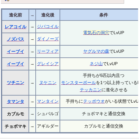
進化前
→
進化後
条件
→
ジバコイル
レアコイル
電気石の洞穴
でLvUP
→
ダイノーズ
ノズパス
→
リーフィア
ヤグルマの森
でLvUP
イーブイ
→
グレイシア
ネジ山
でLvUP
イーブイ
手持ちが5匹以内且つ
ツチニン
→
ヌケニン
モンスターボール
を1つ以上持っている
テッカニン
に進化させる
→
マンタイン
手持ちに
テッポウオ
がいる状態でLvU
タマンタ
→
シュバルゴ
チョボマキと通信交換
カブルモ
→
アギルダー
カブルモと通信交換
チョボマキ