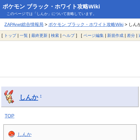
ポケモン ブラック・ホワイト攻略Wiki
このページでは「しんか」について攻略しています。
ZAPAnet総合情報局
>
ポケモン ブラック・ホワイト攻略Wiki
> しん
[
トップ
|
一覧
|
最終更新
|
検索
|
ヘルプ
] [
ページ編集
|
新規作成
|
差分
|
しんか
†
TOP
しんか