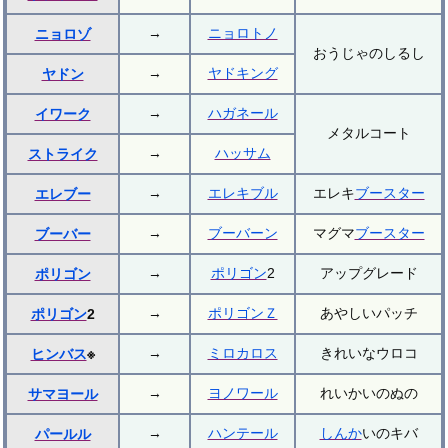
→
ニョロトノ
ニョロゾ
おうじゃのしるし
→
ヤドキング
ヤドン
→
ハガネール
イワーク
メタルコート
→
ハッサム
ストライク
→
エレキブル
エレキ
ブースター
エレブー
→
ブーバーン
マグマ
ブースター
ブーバー
→
ポリゴン
2
アップグレード
ポリゴン
→
ポリゴンＺ
あやしいパッチ
ポリゴン
2
→
ミロカロス
きれいなウロコ
ヒンバス
※
→
ヨノワール
れいかいのぬの
サマヨール
→
ハンテール
しんか
いのキバ
パールル