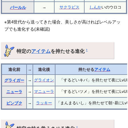
→
サクラビス
しんか
いのウロコ
パールル
※第4世代から送ってきた場合、美しさが高ければレベルアッ
プでも進化する(未確認)
特定の
アイテム
を持たせる進化
†
進化前
→
進化後
持たせる
アイテム
→
グライオン
「するどいキバ」を持たせて夜にLvU
グライガー
→
マニューラ
「するどいツメ」を持たせて夜にLvU
ニューラ
→
ラッキー
「まんまるいし」を持たせて朝･昼にLv
ピンプク
†