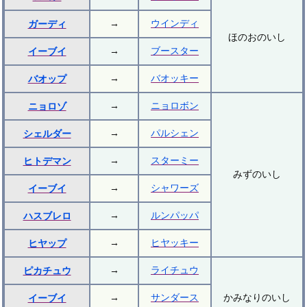
→
ウインディ
ガーディ
ほのおのいし
→
ブースター
イーブイ
→
バオッキー
バオップ
→
ニョロボン
ニョロゾ
→
パルシェン
シェルダー
→
スターミー
ヒトデマン
みずのいし
→
シャワーズ
イーブイ
→
ルンパッパ
ハスブレロ
→
ヒヤッキー
ヒヤップ
→
ライチュウ
ピカチュウ
→
サンダース
かみなりのいし
イーブイ