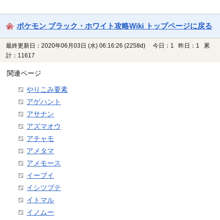
ポケモン ブラック・ホワイト攻略Wiki トップページに戻る
最終更新日：2020年06月03日 (水) 06:16:26
(2258d)
今日：1 昨日：1 累
計：11617
関連ページ
やりこみ要素
アゲハント
アサナン
アズマオウ
アチャモ
アメタマ
アメモース
イーブイ
イシツブテ
イトマル
イノムー