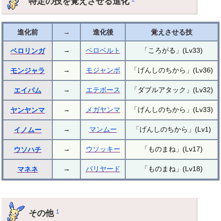
特定の技を覚えさせる進化
進化前
→
進化後
覚えさせる技
→
ベロベルト
「ころがる」(Lv33)
ベロリンガ
→
モジャンボ
「げんしのちから」(Lv36)
モンジャラ
→
エテボース
「ダブルアタック」(Lv32)
エイパム
→
メガヤンマ
「げんしのちから」(Lv33)
ヤンヤンマ
→
マンムー
「げんしのちから」(Lv1)
イノムー
→
ウソッキー
「ものまね」(Lv17)
ウソハチ
→
バリヤード
「ものまね」(Lv18)
マネネ
その他
†