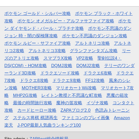
ポケモン ゴールド・シルバー攻略
ポケモン ブラック・ホワイト
攻略
ポケモン オメガルビー・アルファサファイア攻略
ポケモ
ン ダイヤモンド・パール・プラチナ攻略
ポケモン不思議のダン
ジョン 時・闇の探検隊攻略
ポケモン不思議のダンジョン攻略
ポケモン ルビー・サファイア攻略
アルトネリコ攻略
アルトネ
リコ2攻略
アルトネリコ3攻略
グランファンタズム攻略
リー
ズのアトリエ攻略
スマブラX攻略
VP2攻略
聖剣伝説4・
DS(COM)・HOM攻略
DQMJ攻略
DQMJ2攻略
テリーのワンダ
ーランド3D攻略
ドラクエソード攻略
ドラクエ6攻略
ドラクエ
7攻略
ドラクエ8攻略
ドラクエ9攻略
FF12攻略
風来のシレ
ン攻略
MOTHER3攻略
マリオカートWii攻略
マリオカート7攻
略
MHP2G攻略
レイトン教授と不思議な町攻略
悪魔の箱攻
略
最後の時間旅行攻略
魔神の笛攻略
イヅナ攻略
コンタクト
攻略
カードヒーロー攻略
ZAPAブログ2.0
色読みトレーニン
グ
ステルス将棋 棋譜再生
ファミコンのプレイ画像
Amazon
楽天
J-POP最新人気曲ランキング100
Site admin：
ZAPAnet総合情報局