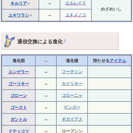
→
エルレイド
キルリア
♂
めざめいし
→
ユキメノコ
ユキワラシ
♀
通信交換による進化
†
進化前
→
進化後
持たせる
アイテム
→
フーディン
ユンゲラー
→
カイリキー
ゴーリキー
→
ゴローニャ
ゴローン
→
ゲンガー
ゴースト
→
ギガイアス
ガントル
→
ローブシン
ドテッコツ