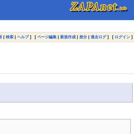
新
|
検索
|
ヘルプ
] [
ページ編集
|
新規作成
|
差分
|
過去ログ
] [
ログイン
]