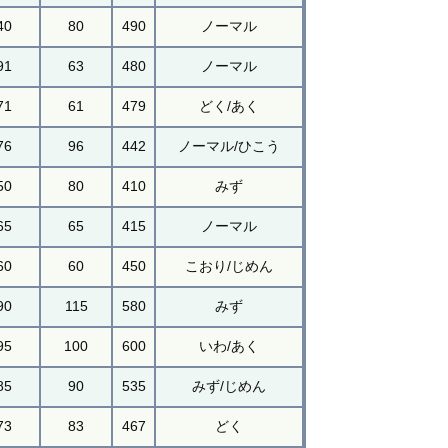
40
80
490
ノーマル
91
63
480
ノーマル
71
61
479
どく/あく
76
96
442
ノーマル/ひこう
50
80
410
みず
65
65
415
ノーマル
60
60
450
こおり/じめん
90
115
580
みず
95
100
600
いわ/あく
85
90
535
みず/じめん
73
83
467
どく