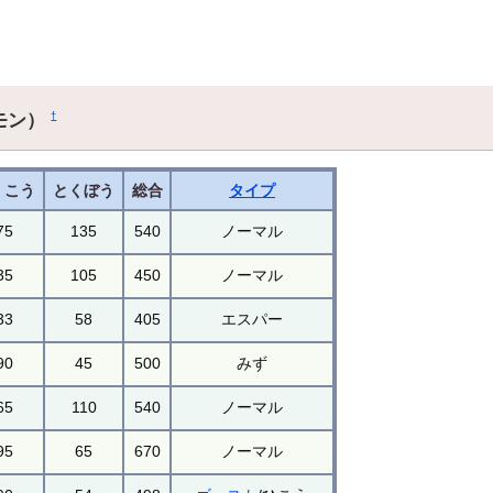
モン）
†
くこう
とくぼう
総合
タイプ
75
135
540
ノーマル
35
105
450
ノーマル
33
58
405
エスパー
90
45
500
みず
65
110
540
ノーマル
95
65
670
ノーマル