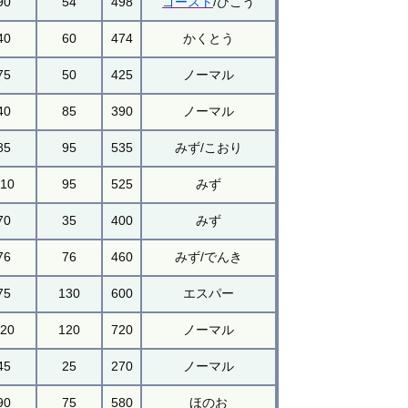
90
54
498
ゴースト
/ひこう
40
60
474
かくとう
75
50
425
ノーマル
40
85
390
ノーマル
85
95
535
みず/こおり
110
95
525
みず
70
35
400
みず
76
76
460
みず/でんき
75
130
600
エスパー
120
120
720
ノーマル
45
25
270
ノーマル
90
75
580
ほのお