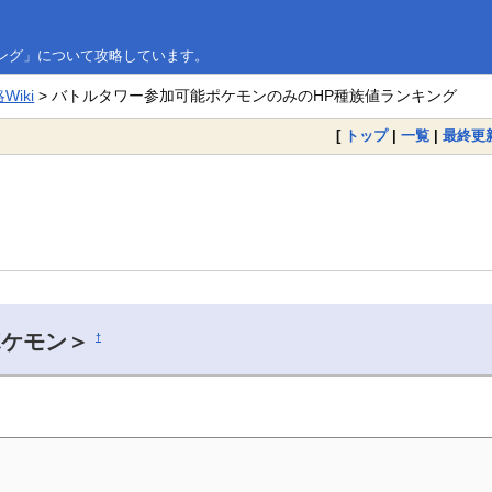
ング」について攻略しています。
iki
> バトルタワー参加可能ポケモンのみのHP種族値ランキング
[
トップ
|
一覧
|
最終更
ポケモン＞
†