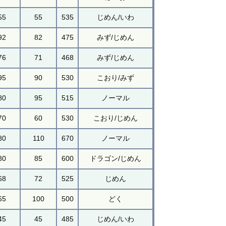
55
55
535
じめん/いわ
92
82
475
みず/じめん
76
71
468
みず/じめん
95
90
530
こおり/みず
80
95
515
ノーマル
70
60
530
こおり/じめん
80
110
670
ノーマル
80
85
600
ドラゴン/じめん
68
72
525
じめん
65
100
500
どく
45
45
485
じめん/いわ