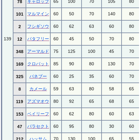
ギャロップ
65
100
70
105
80
78
マルマイン
60
50
70
140
80
101
フシギソウ
60
62
63
60
80
2
139
バタフリー
60
45
50
70
80
12
アーマルド
75
125
100
45
70
348
クロバット
85
90
80
130
70
169
バネブー
60
25
35
60
70
325
カメール
59
63
80
58
65
8
アズマオウ
80
92
65
68
65
119
ベイリーフ
60
62
80
60
63
153
パラセクト
60
95
80
30
60
47
ハッサム
70
130
100
65
55
212