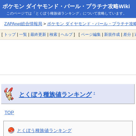
ポケモン ダイヤモンド・パール・プラチナ攻略Wiki
このページでは「とくぼう種族値ランキング」について攻略しています。
ZAPAnet総合情報局
>
ポケモン ダイヤモンド・パール・プラチナ攻略W
[
トップ
|
一覧
|
最終更新
|
検索
|
ヘルプ
] [
ページ編集
|
新規作成
|
差分
|
とくぼう種族値ランキング
†
TOP
とくぼう種族値ランキング