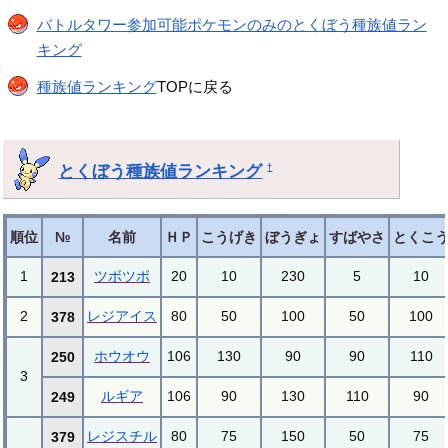
バトルタワー参加可能ポケモンのみのとくぼう種族値ラン
キング
種族値ランキング
TOPに戻る
とくぼう種族値ランキング
†
順位
№
名前
ＨＰ
こうげき
ぼうぎょ
すばやさ
とくこ
1
ツボツボ
20
10
230
5
10
213
2
レジアイス
80
50
100
50
100
378
ホウオウ
106
130
90
90
110
250
3
ルギア
106
90
130
110
90
249
レジスチル
80
75
150
50
75
379