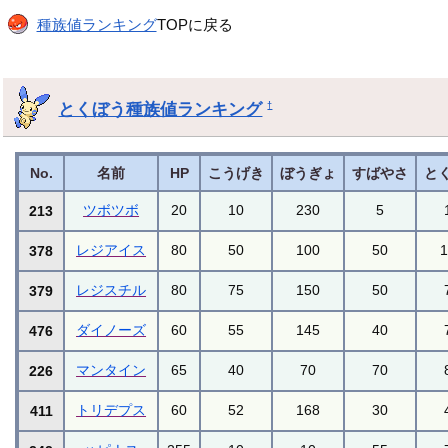
種族値ランキング
TOPに戻る
とくぼう種族値ランキング
†
No.
名前
HP
こうげき
ぼうぎょ
すばやさ
と
ツボツボ
20
10
230
5
213
レジアイス
80
50
100
50
378
レジスチル
80
75
150
50
379
ダイノーズ
60
55
145
40
476
マンタイン
65
40
70
70
226
トリデプス
60
52
168
30
411