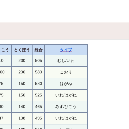
くこう
とくぼう
総合
タイプ
10
230
505
むし/いわ
100
200
580
こおり
75
150
580
はがね
75
150
525
いわ/はがね
80
140
465
みず/ひこう
47
138
495
いわ/はがね