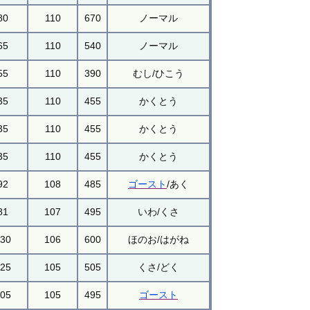
80
110
670
ノーマル
65
110
540
ノーマル
55
110
390
むし/ひこう
35
110
455
かくとう
35
110
455
かくとう
35
110
455
かくとう
92
108
485
ゴースト
/あく
81
107
495
いわ/くさ
130
106
600
ほのお/はがね
125
105
505
くさ/どく
105
105
495
ゴースト