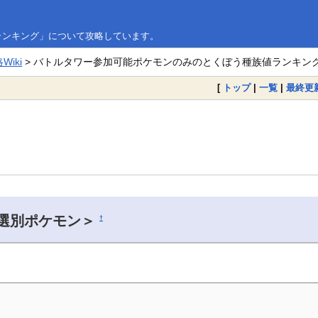
ランキング」について攻略しています。
iki
> バトルタワー参加可能ポケモンのみのとくぼう種族値ランキン
[
トップ
|
一覧
|
最終更
選別ポケモン＞
†