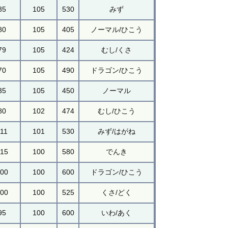
85
105
530
みず
80
105
405
ノーマル/ひこう
79
105
424
むし/くさ
70
105
490
ドラゴン/ひこう
35
105
450
ノーマル
80
102
474
むし/ひこう
111
101
530
みず/はがね
115
100
580
でんき
100
100
600
ドラゴン/ひこう
100
100
525
くさ/どく
95
100
600
いわ/あく