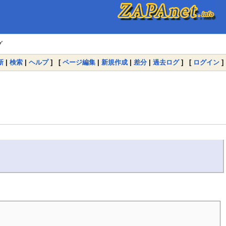
グ
新
|
検索
|
ヘルプ
] [
ページ編集
|
新規作成
|
差分
|
過去ログ
] [
ログイン
]