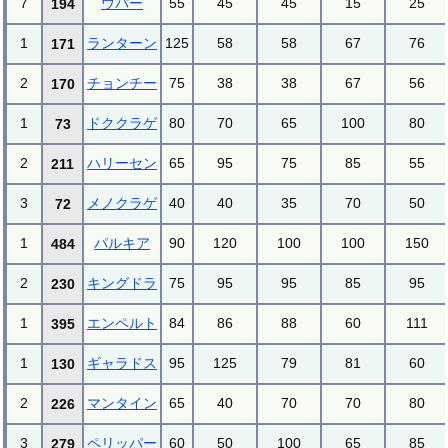
7
ウパー
55
45
45
15
25
194
1
ランターン
125
58
58
67
76
171
2
チョンチー
75
38
38
67
56
170
1
ドククラゲ
80
70
65
100
80
73
2
ハリーセン
65
95
75
85
55
211
3
メノクラゲ
40
40
35
70
50
72
1
パルキア
90
120
100
100
150
484
2
キングドラ
75
95
95
85
95
230
1
エンペルト
84
86
88
60
111
395
1
ギャラドス
95
125
79
81
60
130
2
マンタイン
65
40
70
70
80
226
3
ペリッパー
60
50
100
65
85
279