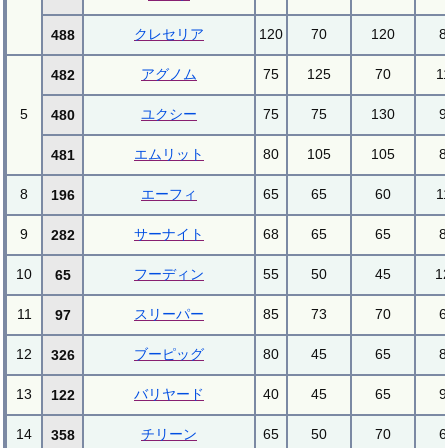
クレセリア
120
70
120
8
488
アグノム
75
125
70
1
482
5
ユクシー
75
75
130
9
480
エムリット
80
105
105
8
481
8
エーフィ
65
65
60
1
196
9
サーナイト
68
65
65
8
282
10
フーディン
55
50
45
1
65
11
スリーパー
85
73
70
6
97
12
ブーピッグ
80
45
65
8
326
13
バリヤード
40
45
65
9
122
14
チリーン
65
50
70
6
358