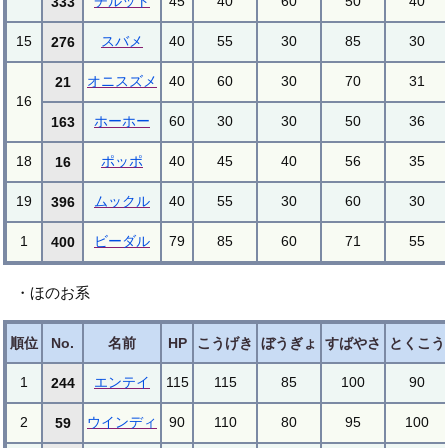
チルット
45
40
60
50
40
333
15
スバメ
40
55
30
85
30
276
オニスズメ
40
60
30
70
31
21
16
ホーホー
60
30
30
50
36
163
18
ポッポ
40
45
40
56
35
16
19
ムックル
40
55
30
60
30
396
1
ビーダル
79
85
60
71
55
400
・ほのお系
順位
No.
名前
HP
こうげき
ぼうぎょ
すばやさ
とくこう
1
エンテイ
115
115
85
100
90
244
2
ウインディ
90
110
80
95
100
59