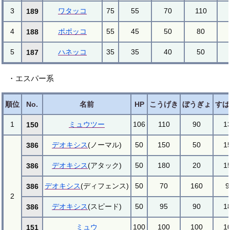
3
ワタッコ
75
55
70
110
189
4
ポポッコ
55
45
50
80
188
5
ハネッコ
35
35
40
50
187
・エスパー系
順位
No.
名前
HP
こうげき
ぼうぎょ
すば
1
ミュウツー
106
110
90
1
150
デオキシス
(ノーマル)
50
150
50
1
386
デオキシス
(アタック)
50
180
20
1
386
デオキシス
(ディフェンス)
50
70
160
9
386
2
デオキシス
(スピード)
50
95
90
1
386
ミュウ
100
100
100
1
151