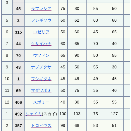
3
ラフレシア
75
80
85
50
45
5
フシギソウ
60
62
63
60
2
6
ロゼリア
50
60
45
65
315
7
クサイハナ
60
65
70
40
44
8
ウツドン
65
90
50
55
70
9
ナゾノクサ
45
50
55
30
43
10
フシギダネ
45
49
49
45
1
11
マダツボミ
50
75
35
40
69
12
スボミー
40
30
35
55
406
1
シェイミ
(スカイ)
100
103
75
127
492
2
トロピウス
99
68
83
51
357