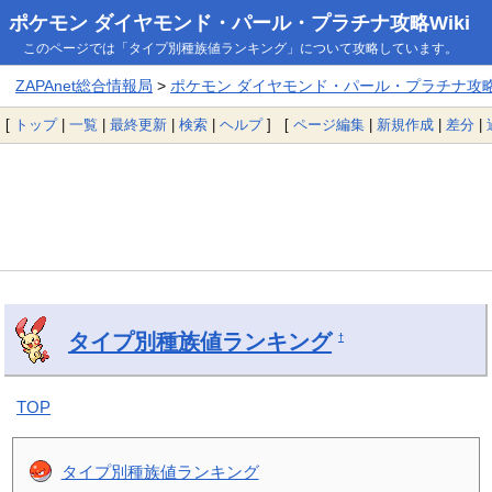
ポケモン ダイヤモンド・パール・プラチナ攻略Wiki
このページでは「タイプ別種族値ランキング」について攻略しています。
ZAPAnet総合情報局
>
ポケモン ダイヤモンド・パール・プラチナ攻略W
[
トップ
|
一覧
|
最終更新
|
検索
|
ヘルプ
] [
ページ編集
|
新規作成
|
差分
|
タイプ別種族値ランキング
†
TOP
タイプ別種族値ランキング