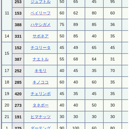
ジュプトル
50
65
45
95
253
11
ベイリーフ
60
62
80
60
153
ハヤシガメ
75
89
85
36
388
14
サボネア
50
85
40
35
331
チコリータ
45
49
65
45
152
15
ナエトル
55
68
64
31
387
17
キモリ
40
45
35
70
252
18
キノココ
60
40
60
35
285
19
チェリンボ
45
35
45
35
420
20
タネボー
40
40
50
30
273
21
ヒマナッツ
30
30
30
30
191
1
ダーテング
90
100
60
80
275