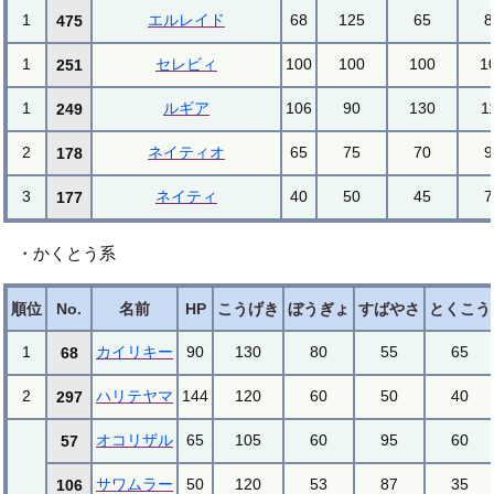
1
エルレイド
68
125
65
8
475
1
セレビィ
100
100
100
1
251
1
ルギア
106
90
130
1
249
2
ネイティオ
65
75
70
9
178
3
ネイティ
40
50
45
7
177
・かくとう系
順位
No.
名前
HP
こうげき
ぼうぎょ
すばやさ
とくこう
1
カイリキー
90
130
80
55
65
68
2
ハリテヤマ
144
120
60
50
40
297
オコリザル
65
105
60
95
60
57
サワムラー
50
120
53
87
35
106