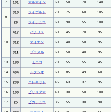
7
マルマイン
60
50
70
140
101
ライボルト
70
75
60
105
310
8
ライチュウ
60
90
55
100
26
パチリス
60
45
70
95
417
10
マイナン
60
40
50
95
312
プラスル
60
50
40
95
311
13
モココ
70
55
55
45
180
14
ルクシオ
60
85
49
60
404
15
エレキッド
45
63
37
95
239
16
ビリリダマ
40
30
50
100
100
17
ピカチュウ
35
55
30
90
25
18
ラクライ
40
45
40
65